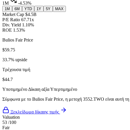
1M
-4.53%
1M
6M
YTD
1Y
5Y
MAX
Market Cap
$4.5B
P/E Ratio
67.71x
Div. Yield
1.10%
ROE
1.53%
Bulios Fair Price
$59.75
33.7% upside
Τρέχουσα τιμή
$44.7
Υποτιμημένο
Δίκαιη αξία
Υπερτιμημένο
Σύμφωνα με το Bulios Fair Price, η μετοχή 3552.TWO είναι αυτή τη
Ξεκλείδωμα δίκαιης τιμής
Valuation
53
/100
Fair