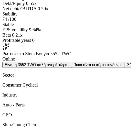
Debt/Equity
0.55x
Net debt/EBITDA
0.59x
Stability
74
/100
Stable
EPS volatility
9.64%
Beta
0.21x
Profitable years
6
Ρωτήστε το StockBot για 3552.TWO
Online
Είναι η 3552.TWO καλή αγορά τώρα;
Ποιοι είναι οι κύριοι κίνδυνοι;
Σ
Sector
Consumer Cyclical
Industry
Auto - Parts
CEO
Shin-Chung Chen