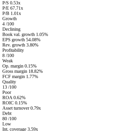
P/S
0.53x
P/E
67.71x
P/B
1.01x
Growth
4
/100
Declining
Book val. growth
1.05%
EPS growth
54.08%
Rev. growth
3.80%
Profitability
8
/100
Weak
Op. margin
0.15%
Gross margin
18.82%
FCF margin
1.77%
Quality
13
/100
Poor
ROA
0.62%
ROIC
0.15%
Asset turnover
0.79x
Debt
80
/100
Low
Int. coverage
3.59x