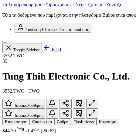
Πολιτική απορρήτου
·
Όροι χρήσης
·
Νέα
·
Σχετικά
·
Σύνταξη
Όλα τα δεδομένα που παρέχονται στην πλατφόρμα Bulios είναι αποκ
Σύνδεση
Εξατομικεύστε το feed σας
Feed
Toggle Sidebar
3552.TWO
35
Tung Thih Electronic Co., Ltd.
3552.TWO · TWO
Παρακολούθηση
Παρακολούθηση
Επισκόπηση
Οικονομικά
Άρθρα
Flash News
Κοινότητα
$44.70
-1.43%
(-$0.65)