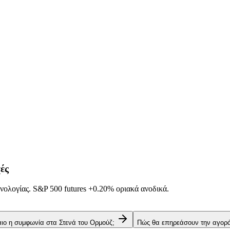
ές
νολογίας. S&P 500 futures
+0.20%
οριακά ανοδικά.
αιο η συμφωνία στα Στενά του Ορμούζ;
Πώς θα επηρεάσουν την αγορά 