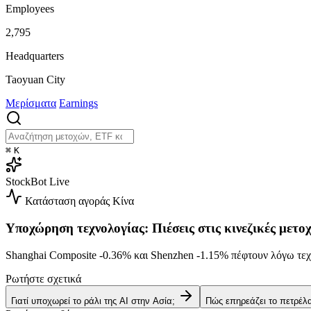
Employees
2,795
Headquarters
Taoyuan City
Μερίσματα
Earnings
⌘
K
StockBot
Live
Κατάσταση αγοράς
Κίνα
Υποχώρηση τεχνολογίας: Πιέσεις στις κινεζικές μετοχ
Shanghai Composite
-0.36%
και Shenzhen
-1.15%
πέφτουν λόγω τεχ
Ρωτήστε σχετικά
Γιατί υποχωρεί το ράλι της AI στην Ασία;
Πώς επηρεάζει το πετρέλ