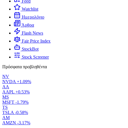
Feed
Watchlist
Ημερολόγιο
Άρθρα
Flash News
Fair Price Index
StockBot
Stock Screener
Πρόσφατα προβληθέντα
NV
NVDA
+1.09%
AA
AAPL
+0.53%
MS
MSFT
-1.79%
TS
TSLA
-0.58%
AM
AMZN
-3.17%