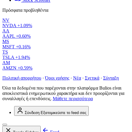
Stock Screener
Πρόσφατα προβληθέντα
NV
NVDA
+1.09%
AA
AAPL
+0.60%
MS
MSFT
+0.16%
TS
TSLA
+1.94%
AM
AMZN
+0.59%
Πολιτική απορρήτου
·
Όροι χρήσης
·
Νέα
·
Σχετικά
·
Σύνταξη
Όλα τα δεδομένα που παρέχονται στην πλατφόρμα Bulios είναι
αποκλειστικά ενημερωτικού χαρακτήρα και δεν προορίζονται για
συναλλαγές ή επενδύσεις.
Μάθετε περισσότερα
Σύνδεση
Εξατομικεύστε το feed σας