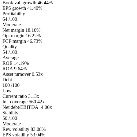
Book val. growth
46.44%
EPS growth
41.40%
Profitability
64
/100
Moderate
Net margin
18.10%
Op. margin
16.22%
FCF margin
46.73%
Quality
54
/100
Average
ROE
14.19%
ROA
9.64%
Asset turnover
0.53x
Debt
100
/100
Low
Current ratio
3.13x
Int. coverage
560.42x
Net debt/EBITDA
-4.00x
Stability
50
/100
Moderate
Rev. volatility
83.08%
EPS volatility
53.04%