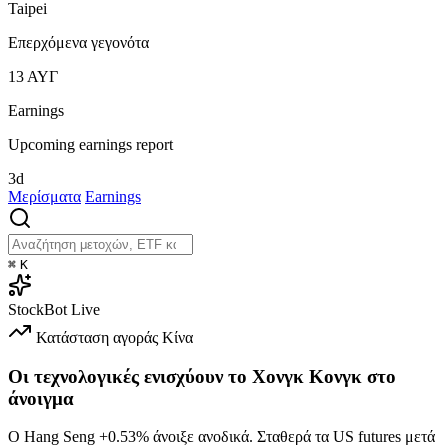
Taipei
Επερχόμενα γεγονότα
13
ΑΥΓ
Earnings
Upcoming earnings report
3d
Μερίσματα
Earnings
⌘
K
StockBot
Live
Κατάσταση αγοράς
Κίνα
Οι τεχνολογικές ενισχύουν το Χονγκ Κονγκ στο
άνοιγμα
Ο Hang Seng
+0.53%
άνοιξε ανοδικά. Σταθερά τα US futures μετά