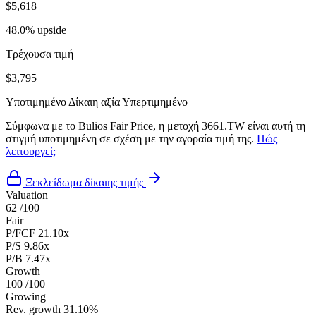
$5,618
48.0% upside
Τρέχουσα τιμή
$3,795
Υποτιμημένο
Δίκαιη αξία
Υπερτιμημένο
Σύμφωνα με το Bulios Fair Price, η μετοχή 3661.TW είναι αυτή τη
στιγμή υποτιμημένη σε σχέση με την αγοραία τιμή της.
Πώς
λειτουργεί;
Ξεκλείδωμα δίκαιης τιμής
Valuation
62
/100
Fair
P/FCF
21.10x
P/S
9.86x
P/B
7.47x
Growth
100
/100
Growing
Rev. growth
31.10%