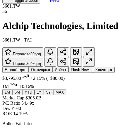
Feed
Toggle Sidebar
3661.TW
36
Alchip Technologies, Limited
3661.TW · TAI
Παρακολούθηση
Παρακολούθηση
Επισκόπηση
Οικονομικά
Άρθρα
Flash News
Κοινότητα
$3,795.00
+2.15%
(+$80.00)
1M
-10.16%
1M
6M
YTD
1Y
5Y
MAX
Market Cap
$305.0B
P/E Ratio
54.49x
Div. Yield
-
ROE
14.19%
Bulios Fair Price