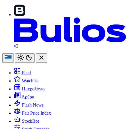
v2
Feed
Watchlist
Ημερολόγιο
Άρθρα
Flash News
Fair Price Index
StockBot