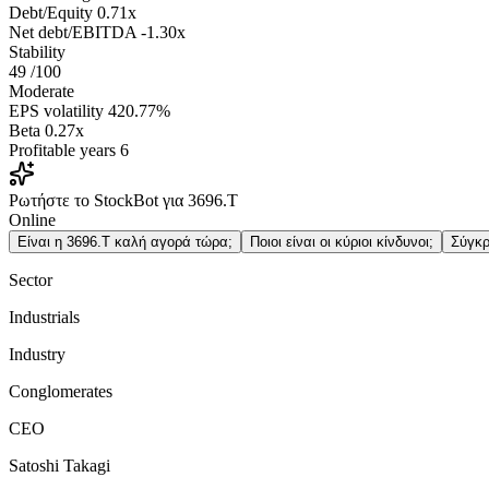
Debt/Equity
0.71x
Net debt/EBITDA
-1.30x
Stability
49
/100
Moderate
EPS volatility
420.77%
Beta
0.27x
Profitable years
6
Ρωτήστε το StockBot για 3696.T
Online
Είναι η 3696.T καλή αγορά τώρα;
Ποιοι είναι οι κύριοι κίνδυνοι;
Σύγκρ
Sector
Industrials
Industry
Conglomerates
CEO
Satoshi Takagi