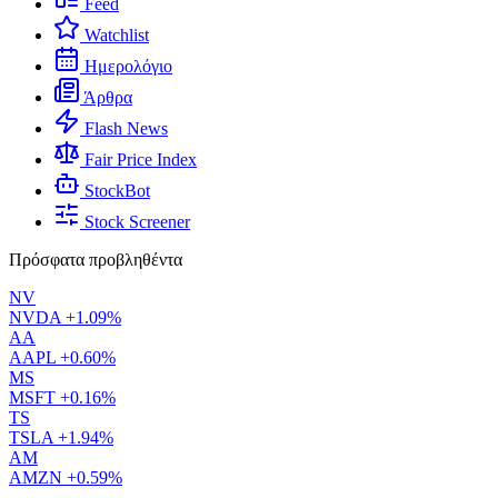
Feed
Watchlist
Ημερολόγιο
Άρθρα
Flash News
Fair Price Index
StockBot
Stock Screener
Πρόσφατα προβληθέντα
NV
NVDA
+1.09%
AA
AAPL
+0.60%
MS
MSFT
+0.16%
TS
TSLA
+1.94%
AM
AMZN
+0.59%