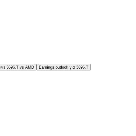
ινε 3696.T vs AMD
Earnings outlook για 3696.T