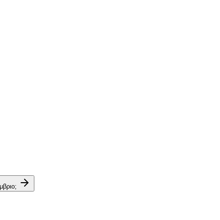
μβριο;