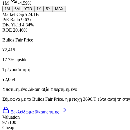
1M
-4.59%
1M
6M
YTD
1Y
5Y
MAX
Market Cap
¥24.1B
P/E Ratio
9.63x
Div. Yield
4.34%
ROE
20.46%
Bulios Fair Price
¥2,415
17.3% upside
Τρέχουσα τιμή
¥2,059
Υποτιμημένο
Δίκαιη αξία
Υπερτιμημένο
Σύμφωνα με το Bulios Fair Price, η μετοχή 3696.T είναι αυτή τη στ
Ξεκλείδωμα δίκαιης τιμής
Valuation
97
/100
Cheap