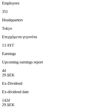
Employees
351
Headquarters
Tokyo
Επερχόμενα γεγονότα
13
ΑΥΓ
Earnings
Upcoming earnings report
4d
29
ΔΕΚ
Ex-Dividend
Ex-dividend date
142d
29
ΔΕΚ