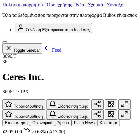
Πολιτική απορρήτου
·
Όροι χρήσης
·
Νέα
·
Σχετικά
·
Σύνταξη
Όλα τα δεδομένα που παρέχονται στην πλατφόρμα Bulios είναι αποκ
Σύνδεση
Εξατομικεύστε το feed σας
Feed
Toggle Sidebar
3696.T
36
Ceres Inc.
3696.T · JPX
Παρακολούθηση
Ειδοποίηση τιμής
Παρακολούθηση
Ειδοποίηση τιμής
Επισκόπηση
Οικονομικά
Άρθρα
Flash News
Κοινότητα
¥2,059.00
-0.63%
(-¥13.00)