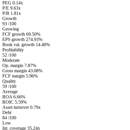
PEG
0.14x
P/E
9.63x
P/B
1.81x
Growth
93
/100
Growing
FCF growth
69.50%
EPS growth
274.93%
Book val. growth
14.40%
Profitability
52
/100
Moderate
Op. margin
7.87%
Gross margin
43.08%
FCF margin
5.96%
Quality
59
/100
Average
ROA
6.66%
ROIC
5.59%
Asset turnover
0.79x
Debt
84
/100
Low
Int. coverage
35.24x