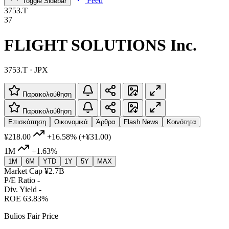
Feed
Toggle Sidebar
3753.T
37
FLIGHT SOLUTIONS Inc.
3753.T · JPX
Παρακολούθηση
Παρακολούθηση
Επισκόπηση
Οικονομικά
Άρθρα
Flash News
Κοινότητα
¥218.00
+16.58%
(+¥31.00)
1M
+1.63%
1M
6M
YTD
1Y
5Y
MAX
Market Cap
¥2.7B
P/E Ratio
-
Div. Yield
-
ROE
63.83%
Bulios Fair Price