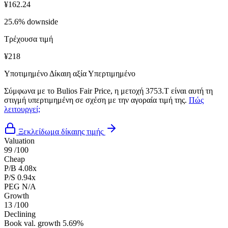
¥162.24
25.6% downside
Τρέχουσα τιμή
¥218
Υποτιμημένο
Δίκαιη αξία
Υπερτιμημένο
Σύμφωνα με το Bulios Fair Price, η μετοχή 3753.T είναι αυτή τη
στιγμή υπερτιμημένη σε σχέση με την αγοραία τιμή της.
Πώς
λειτουργεί;
Ξεκλείδωμα δίκαιης τιμής
Valuation
99
/100
Cheap
P/B
4.08x
P/S
0.94x
PEG
N/A
Growth
13
/100
Declining
Book val. growth
5.69%