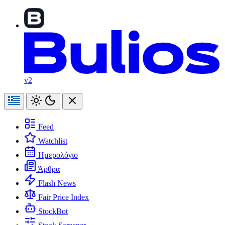
v2
Feed
Watchlist
Ημερολόγιο
Άρθρα
Flash News
Fair Price Index
StockBot