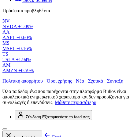
Stock Screener
Πρόσφατα προβληθέντα
NV
NVDA
+1.09%
AA
AAPL
+0.60%
MS
MSFT
+0.16%
TS
TSLA
+1.94%
AM
AMZN
+0.59%
Πολιτική απορρήτου
·
Όροι χρήσης
·
Νέα
·
Σχετικά
·
Σύνταξη
Όλα τα δεδομένα που παρέχονται στην πλατφόρμα Bulios είναι
αποκλειστικά ενημερωτικού χαρακτήρα και δεν προορίζονται για
συναλλαγές ή επενδύσεις.
Μάθετε περισσότερα
Σύνδεση
Εξατομικεύστε το feed σας