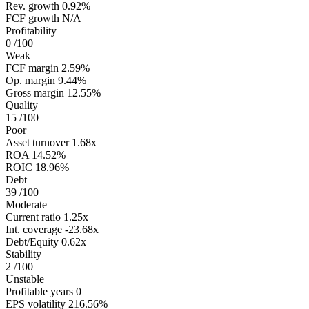
Rev. growth
0.92%
FCF growth
N/A
Profitability
0
/100
Weak
FCF margin
2.59%
Op. margin
9.44%
Gross margin
12.55%
Quality
15
/100
Poor
Asset turnover
1.68x
ROA
14.52%
ROIC
18.96%
Debt
39
/100
Moderate
Current ratio
1.25x
Int. coverage
-23.68x
Debt/Equity
0.62x
Stability
2
/100
Unstable
Profitable years
0
EPS volatility
216.56%