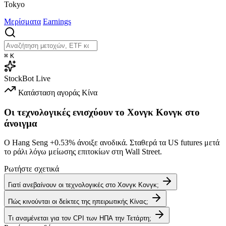
Tokyo
Μερίσματα
Earnings
⌘
K
StockBot
Live
Κατάσταση αγοράς
Κίνα
Οι τεχνολογικές ενισχύουν το Χονγκ Κονγκ στο
άνοιγμα
Ο Hang Seng
+0.53%
άνοιξε ανοδικά. Σταθερά τα US futures μετά
το ράλι λόγω μείωσης επιτοκίων στη Wall Street.
Ρωτήστε σχετικά
Γιατί ανεβαίνουν οι τεχνολογικές στο Χονγκ Κονγκ;
Πώς κινούνται οι δείκτες της ηπειρωτικής Κίνας;
Τι αναμένεται για τον CPI των ΗΠΑ την Τετάρτη;