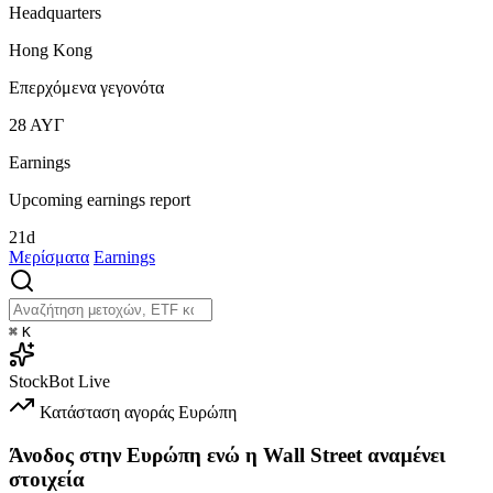
Headquarters
Hong Kong
Επερχόμενα γεγονότα
28
ΑΥΓ
Earnings
Upcoming earnings report
21d
Μερίσματα
Earnings
⌘
K
StockBot
Live
Κατάσταση αγοράς
Ευρώπη
Άνοδος στην Ευρώπη ενώ η Wall Street αναμένει
στοιχεία