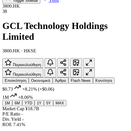
Feed
Toggle Sidebar
3800.HK
38
GCL Technology Holdings
Limited
3800.HK · HKSE
Παρακολούθηση
Παρακολούθηση
Επισκόπηση
Οικονομικά
Άρθρα
Flash News
Κοινότητα
$0.73
+8.21%
(+$0.06)
1M
+8.06%
1M
6M
YTD
1Y
5Y
MAX
Market Cap
¥18.7B
P/E Ratio
-
Div. Yield
-
ROE
7.41%