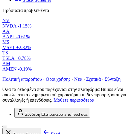
Stock Screener
Πρόσφατα προβληθέντα
NV
NVDA
-1.15%
AA
AAPL
-0.61%
MS
MSFT
+2.32%
TS
TSLA
+0.78%
AM
AMZN
-0.19%
Πολιτική απορρήτου
·
Όροι χρήσης
·
Νέα
·
Σχετικά
·
Σύνταξη
Όλα τα δεδομένα που παρέχονται στην πλατφόρμα Bulios είναι
αποκλειστικά ενημερωτικού χαρακτήρα και δεν προορίζονται για
συναλλαγές ή επενδύσεις.
Μάθετε περισσότερα
Σύνδεση
Εξατομικεύστε το feed σας