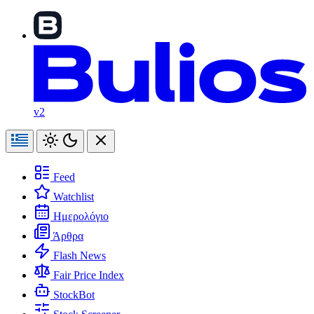
v2
Feed
Watchlist
Ημερολόγιο
Άρθρα
Flash News
Fair Price Index
StockBot