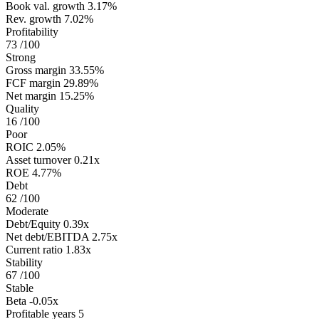
Book val. growth
3.17%
Rev. growth
7.02%
Profitability
73
/100
Strong
Gross margin
33.55%
FCF margin
29.89%
Net margin
15.25%
Quality
16
/100
Poor
ROIC
2.05%
Asset turnover
0.21x
ROE
4.77%
Debt
62
/100
Moderate
Debt/Equity
0.39x
Net debt/EBITDA
2.75x
Current ratio
1.83x
Stability
67
/100
Stable
Beta
-0.05x
Profitable years
5