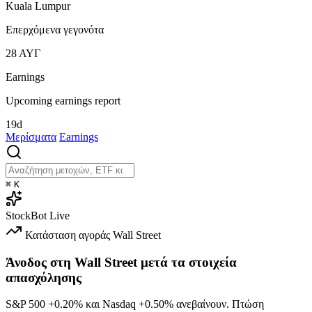
Kuala Lumpur
Επερχόμενα γεγονότα
28
ΑΥΓ
Earnings
Upcoming earnings report
19d
Μερίσματα
Earnings
⌘
K
StockBot
Live
Κατάσταση αγοράς
Wall Street
Άνοδος στη Wall Street μετά τα στοιχεία
απασχόλησης
S&P 500
+0.20%
και Nasdaq
+0.50%
ανεβαίνουν. Πτώση