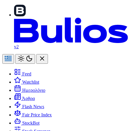
v2
Feed
Watchlist
Ημερολόγιο
Άρθρα
Flash News
Fair Price Index
StockBot