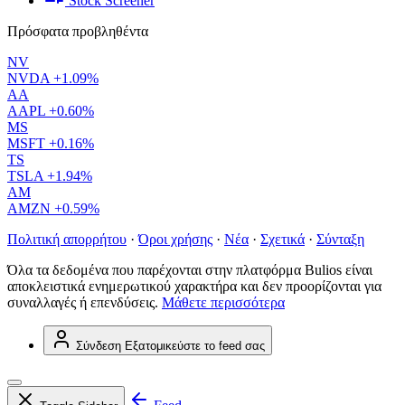
Stock Screener
Πρόσφατα προβληθέντα
NV
NVDA
+1.09%
AA
AAPL
+0.60%
MS
MSFT
+0.16%
TS
TSLA
+1.94%
AM
AMZN
+0.59%
Πολιτική απορρήτου
·
Όροι χρήσης
·
Νέα
·
Σχετικά
·
Σύνταξη
Όλα τα δεδομένα που παρέχονται στην πλατφόρμα Bulios είναι
αποκλειστικά ενημερωτικού χαρακτήρα και δεν προορίζονται για
συναλλαγές ή επενδύσεις.
Μάθετε περισσότερα
Σύνδεση
Εξατομικεύστε το feed σας