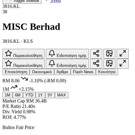
Feed
Toggle Sidebar
3816.KL
38
MISC Berhad
3816.KL · KLS
Παρακολούθηση
Ειδοποίηση τιμής
Παρακολούθηση
Ειδοποίηση τιμής
Επισκόπηση
Οικονομικά
Άρθρα
Flash News
Κοινότητα
RM 8.06
-1.10%
(-RM 0.09)
1M
+2.15%
1M
6M
YTD
1Y
5Y
MAX
Market Cap
RM 36.4B
P/E Ratio
21.40x
Div. Yield
0.98%
ROE
4.77%
Bulios Fair Price