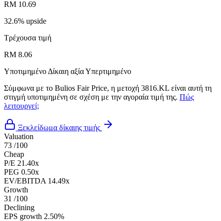
RM 10.69
32.6% upside
Τρέχουσα τιμή
RM 8.06
Υποτιμημένο
Δίκαιη αξία
Υπερτιμημένο
Σύμφωνα με το Bulios Fair Price, η μετοχή 3816.KL είναι αυτή τη
στιγμή υποτιμημένη σε σχέση με την αγοραία τιμή της.
Πώς
λειτουργεί;
Ξεκλείδωμα δίκαιης τιμής
Valuation
73
/100
Cheap
P/E
21.40x
PEG
0.50x
EV/EBITDA
14.49x
Growth
31
/100
Declining
EPS growth
2.50%