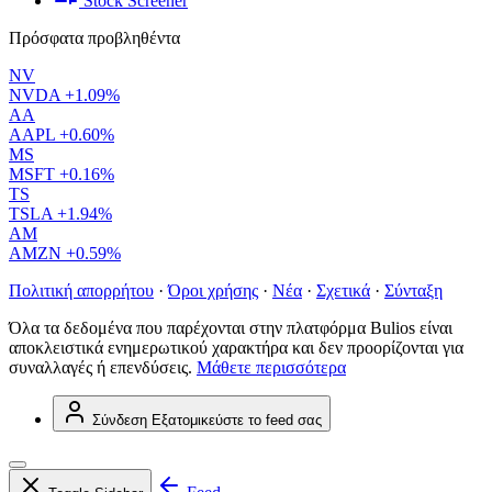
Stock Screener
Πρόσφατα προβληθέντα
NV
NVDA
+1.09%
AA
AAPL
+0.60%
MS
MSFT
+0.16%
TS
TSLA
+1.94%
AM
AMZN
+0.59%
Πολιτική απορρήτου
·
Όροι χρήσης
·
Νέα
·
Σχετικά
·
Σύνταξη
Όλα τα δεδομένα που παρέχονται στην πλατφόρμα Bulios είναι
αποκλειστικά ενημερωτικού χαρακτήρα και δεν προορίζονται για
συναλλαγές ή επενδύσεις.
Μάθετε περισσότερα
Σύνδεση
Εξατομικεύστε το feed σας