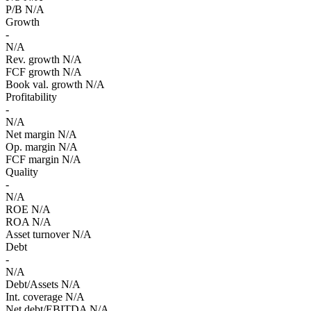
P/B
N/A
Growth
-
N/A
Rev. growth
N/A
FCF growth
N/A
Book val. growth
N/A
Profitability
-
N/A
Net margin
N/A
Op. margin
N/A
FCF margin
N/A
Quality
-
N/A
ROE
N/A
ROA
N/A
Asset turnover
N/A
Debt
-
N/A
Debt/Assets
N/A
Int. coverage
N/A
Net debt/EBITDA
N/A