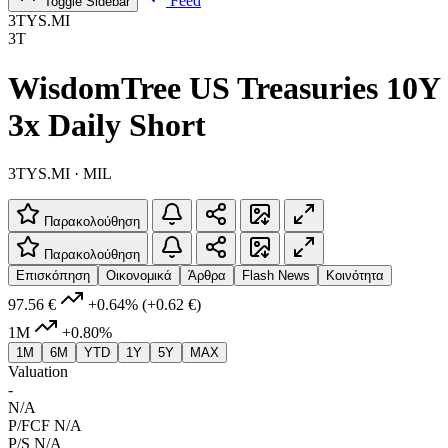
Feed
Toggle Sidebar
3TYS.MI
3T
WisdomTree US Treasuries 10Y
3x Daily Short
3TYS.MI · MIL
Παρακολούθηση
Παρακολούθηση
Επισκόπηση
Οικονομικά
Άρθρα
Flash News
Κοινότητα
97.56 €
+0.64%
(+0.62 €)
1M
+0.80%
1M
6M
YTD
1Y
5Y
MAX
Valuation
-
N/A
P/FCF
N/A
P/S
N/A