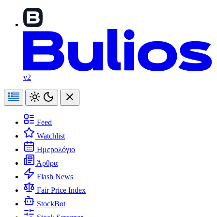
v2
Feed
Watchlist
Ημερολόγιο
Άρθρα
Flash News
Fair Price Index
StockBot