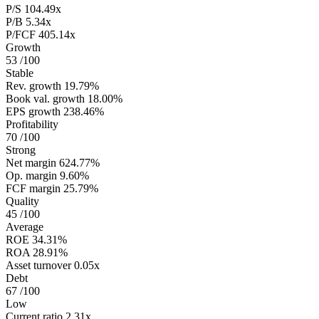
P/S
104.49x
P/B
5.34x
P/FCF
405.14x
Growth
53
/100
Stable
Rev. growth
19.79%
Book val. growth
18.00%
EPS growth
238.46%
Profitability
70
/100
Strong
Net margin
624.77%
Op. margin
9.60%
FCF margin
25.79%
Quality
45
/100
Average
ROE
34.31%
ROA
28.91%
Asset turnover
0.05x
Debt
67
/100
Low
Current ratio
2.31x