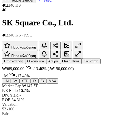
Feed
Toggle Sidebar
402340.KS
40
SK Square Co., Ltd.
402340.KS · KSC
Παρακολούθηση
Παρακολούθηση
Επισκόπηση
Οικονομικά
Άρθρα
Flash News
Κοινότητα
₩969,000.00
-13.40%
(-₩150,000.00)
1M
-17.48%
1M
6M
YTD
1Y
5Y
MAX
Market Cap
₩147.5T
P/E Ratio
16.73x
Div. Yield
-
ROE
34.31%
Valuation
52
/100
Fair