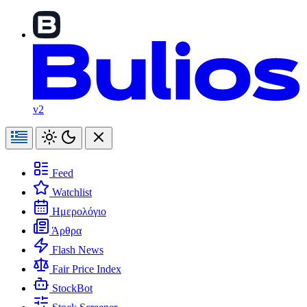
v2
Feed
Watchlist
Ημερολόγιο
Άρθρα
Flash News
Fair Price Index
StockBot