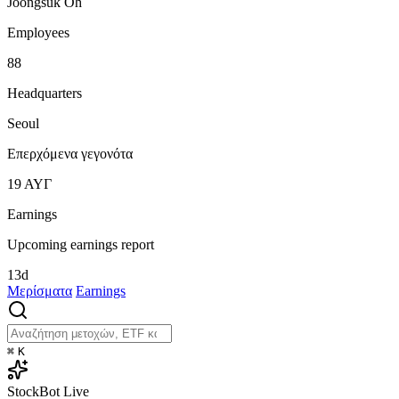
Joongsuk Oh
Employees
88
Headquarters
Seoul
Επερχόμενα γεγονότα
19
ΑΥΓ
Earnings
Upcoming earnings report
13d
Μερίσματα
Earnings
⌘
K
StockBot
Live