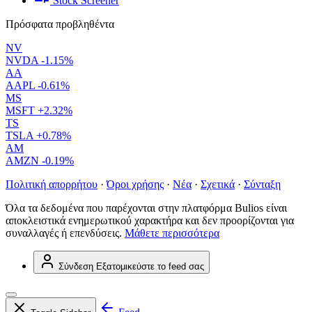
Stock Screener
Πρόσφατα προβληθέντα
NV
NVDA
-1.15%
AA
AAPL
-0.61%
MS
MSFT
+2.32%
TS
TSLA
+0.78%
AM
AMZN
-0.19%
Πολιτική απορρήτου
·
Όροι χρήσης
·
Νέα
·
Σχετικά
·
Σύνταξη
Όλα τα δεδομένα που παρέχονται στην πλατφόρμα Bulios είναι
αποκλειστικά ενημερωτικού χαρακτήρα και δεν προορίζονται για
συναλλαγές ή επενδύσεις.
Μάθετε περισσότερα
Σύνδεση
Εξατομικεύστε το feed σας