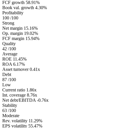
FCF growth
58.91%
Book val. growth
4.30%
Profitability
100
/100
Strong
Net margin
15.16%
Op. margin
19.02%
FCF margin
15.94%
Quality
42
/100
Average
ROE
11.45%
ROA
6.17%
Asset turnover
0.41x
Debt
87
/100
Low
Current ratio
1.86x
Int. coverage
8.76x
Net debt/EBITDA
-0.76x
Stability
63
/100
Moderate
Rev. volatility
11.29%
EPS volatility
55.47%