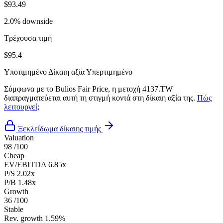
$93.49
2.0% downside
Τρέχουσα τιμή
$95.4
Υποτιμημένο
Δίκαιη αξία
Υπερτιμημένο
Σύμφωνα με το Bulios Fair Price, η μετοχή 4137.TW
διαπραγματεύεται αυτή τη στιγμή κοντά στη δίκαιη αξία της.
Πώς
λειτουργεί;
Ξεκλείδωμα δίκαιης τιμής
Valuation
98
/100
Cheap
EV/EBITDA
6.85x
P/S
2.02x
P/B
1.48x
Growth
36
/100
Stable
Rev. growth
1.59%