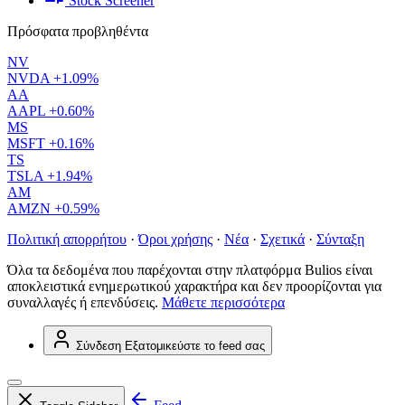
Stock Screener
Πρόσφατα προβληθέντα
NV
NVDA
+1.09%
AA
AAPL
+0.60%
MS
MSFT
+0.16%
TS
TSLA
+1.94%
AM
AMZN
+0.59%
Πολιτική απορρήτου
·
Όροι χρήσης
·
Νέα
·
Σχετικά
·
Σύνταξη
Όλα τα δεδομένα που παρέχονται στην πλατφόρμα Bulios είναι
αποκλειστικά ενημερωτικού χαρακτήρα και δεν προορίζονται για
συναλλαγές ή επενδύσεις.
Μάθετε περισσότερα
Σύνδεση
Εξατομικεύστε το feed σας