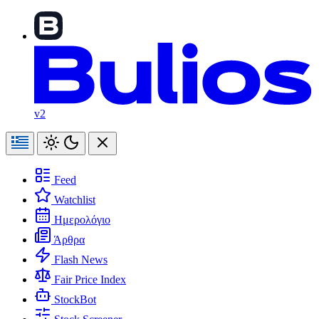
v2
Feed
Watchlist
Ημερολόγιο
Άρθρα
Flash News
Fair Price Index
StockBot