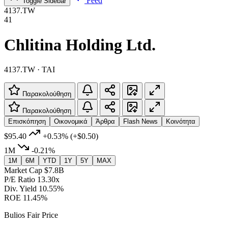
Feed
Toggle Sidebar
4137.TW
41
Chlitina Holding Ltd.
4137.TW · TAI
Παρακολούθηση
Παρακολούθηση
Επισκόπηση
Οικονομικά
Άρθρα
Flash News
Κοινότητα
$95.40
+0.53%
(+$0.50)
1M
-0.21%
1M
6M
YTD
1Y
5Y
MAX
Market Cap
$7.8B
P/E Ratio
13.30x
Div. Yield
10.55%
ROE
11.45%
Bulios Fair Price