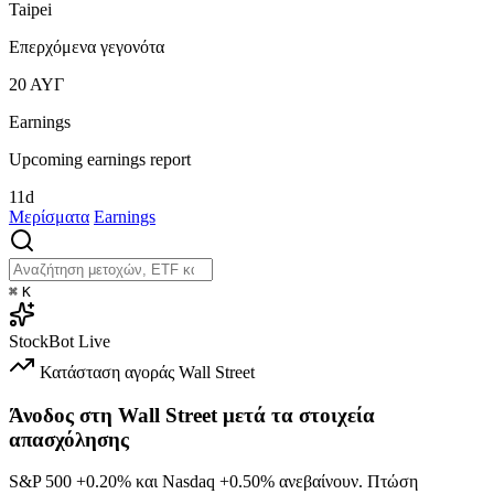
Taipei
Επερχόμενα γεγονότα
20
ΑΥΓ
Earnings
Upcoming earnings report
11d
Μερίσματα
Earnings
⌘
K
StockBot
Live
Κατάσταση αγοράς
Wall Street
Άνοδος στη Wall Street μετά τα στοιχεία
απασχόλησης
S&P 500
+0.20%
και Nasdaq
+0.50%
ανεβαίνουν. Πτώση