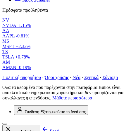
Stock Screener
Πρόσφατα προβληθέντα
NV
NVDA
-1.15%
AA
AAPL
-0.61%
MS
MSFT
+2.32%
TS
TSLA
+0.78%
AM
AMZN
-0.19%
Πολιτική απορρήτου
·
Όροι χρήσης
·
Νέα
·
Σχετικά
·
Σύνταξη
Όλα τα δεδομένα που παρέχονται στην πλατφόρμα Bulios είναι
αποκλειστικά ενημερωτικού χαρακτήρα και δεν προορίζονται για
συναλλαγές ή επενδύσεις.
Μάθετε περισσότερα
Σύνδεση
Εξατομικεύστε το feed σας