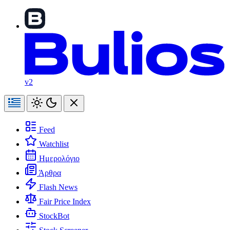
v2
Feed
Watchlist
Ημερολόγιο
Άρθρα
Flash News
Fair Price Index
StockBot