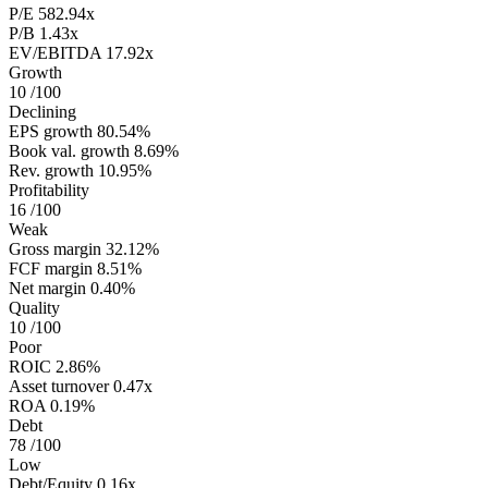
P/E
582.94x
P/B
1.43x
EV/EBITDA
17.92x
Growth
10
/100
Declining
EPS growth
80.54%
Book val. growth
8.69%
Rev. growth
10.95%
Profitability
16
/100
Weak
Gross margin
32.12%
FCF margin
8.51%
Net margin
0.40%
Quality
10
/100
Poor
ROIC
2.86%
Asset turnover
0.47x
ROA
0.19%
Debt
78
/100
Low
Debt/Equity
0.16x