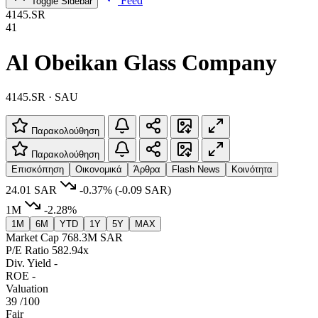
Feed
Toggle Sidebar
4145.SR
41
Al Obeikan Glass Company
4145.SR · SAU
Παρακολούθηση
Παρακολούθηση
Επισκόπηση
Οικονομικά
Άρθρα
Flash News
Κοινότητα
24.01 SAR
-0.37%
(-0.09 SAR)
1M
-2.28%
1M
6M
YTD
1Y
5Y
MAX
Market Cap
768.3M SAR
P/E Ratio
582.94x
Div. Yield
-
ROE
-
Valuation
39
/100
Fair