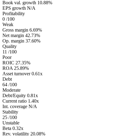
Book val. growth
10.88%
EPS growth
N/A
Profitability
0
/100
Weak
Gross margin
6.69%
Net margin
42.73%
Op. margin
37.60%
Quality
11
/100
Poor
ROIC
27.35%
ROA
25.89%
Asset turnover
0.61x
Debt
64
/100
Moderate
Debt/Equity
0.81x
Current ratio
1.40x
Int. coverage
N/A
Stability
25
/100
Unstable
Beta
0.32x
Rev. volatility
20.08%