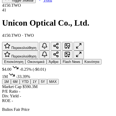
Feed
Toggle Sidebar
4150.TWO
41
Unicon Optical Co., Ltd.
4150.TWO · TWO
Παρακολούθηση
Παρακολούθηση
Επισκόπηση
Οικονομικά
Άρθρα
Flash News
Κοινότητα
$4.00
-0.25%
(-$0.01)
1M
-33.39%
1M
6M
YTD
1Y
5Y
MAX
Market Cap
$590.3M
P/E Ratio
-
Div. Yield
-
ROE
-
Bulios Fair Price