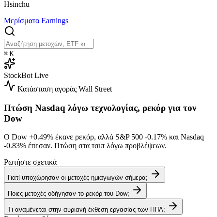
Hsinchu
Μερίσματα
Earnings
⌘
K
StockBot
Live
Κατάσταση αγοράς
Wall Street
Πτώση Nasdaq λόγω τεχνολογίας, ρεκόρ για τον
Dow
Ο Dow
+0.49%
έκανε ρεκόρ, αλλά S&P 500
-0.17%
και Nasdaq
-0.83%
έπεσαν. Πτώση στα τσιπ λόγω προβλέψεων.
Ρωτήστε σχετικά
Γιατί υποχώρησαν οι μετοχές ημιαγωγών σήμερα;
Ποιες μετοχές οδήγησαν το ρεκόρ του Dow;
Τι αναμένεται στην αυριανή έκθεση εργασίας των ΗΠΑ;