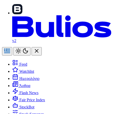
v2
Feed
Watchlist
Ημερολόγιο
Άρθρα
Flash News
Fair Price Index
StockBot