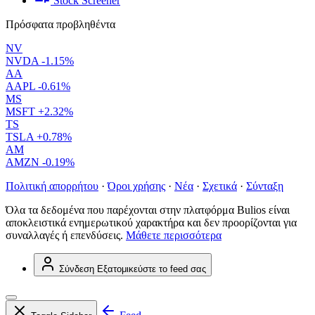
Stock Screener
Πρόσφατα προβληθέντα
NV
NVDA
-1.15%
AA
AAPL
-0.61%
MS
MSFT
+2.32%
TS
TSLA
+0.78%
AM
AMZN
-0.19%
Πολιτική απορρήτου
·
Όροι χρήσης
·
Νέα
·
Σχετικά
·
Σύνταξη
Όλα τα δεδομένα που παρέχονται στην πλατφόρμα Bulios είναι
αποκλειστικά ενημερωτικού χαρακτήρα και δεν προορίζονται για
συναλλαγές ή επενδύσεις.
Μάθετε περισσότερα
Σύνδεση
Εξατομικεύστε το feed σας