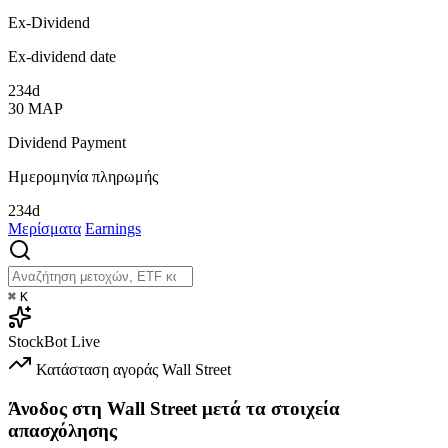
Ex-Dividend
Ex-dividend date
234d
30
ΜΑΡ
Dividend Payment
Ημερομηνία πληρωμής
234d
Μερίσματα
Earnings
⌘
K
StockBot
Live
Κατάσταση αγοράς
Wall Street
Άνοδος στη Wall Street μετά τα στοιχεία
απασχόλησης