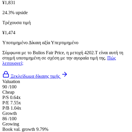
¥1,831
24.3% upside
Τρέχουσα τιμή
¥1,474
Υποτιμημένο
Δίκαιη αξία
Υπερτιμημένο
Σύμφωνα με το Bulios Fair Price, η μετοχή 4202.T είναι αυτή τη
στιγμή υποτιμημένη σε σχέση με την αγοραία τιμή της.
Πώς
λειτουργεί;
Ξεκλείδωμα δίκαιης τιμής
Valuation
90
/100
Cheap
P/S
0.64x
P/E
7.55x
P/B
1.04x
Growth
86
/100
Growing
Book val. growth
9.79%