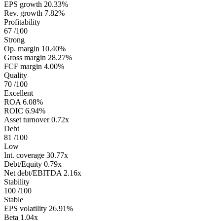
EPS growth
20.33%
Rev. growth
7.82%
Profitability
67
/100
Strong
Op. margin
10.40%
Gross margin
28.27%
FCF margin
4.00%
Quality
70
/100
Excellent
ROA
6.08%
ROIC
6.94%
Asset turnover
0.72x
Debt
81
/100
Low
Int. coverage
30.77x
Debt/Equity
0.79x
Net debt/EBITDA
2.16x
Stability
100
/100
Stable
EPS volatility
26.91%
Beta
1.04x