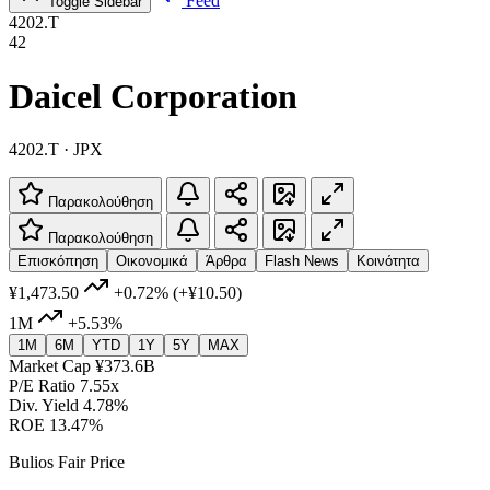
Feed
Toggle Sidebar
4202.T
42
Daicel Corporation
4202.T · JPX
Παρακολούθηση
Παρακολούθηση
Επισκόπηση
Οικονομικά
Άρθρα
Flash News
Κοινότητα
¥1,473.50
+0.72%
(+¥10.50)
1M
+5.53%
1M
6M
YTD
1Y
5Y
MAX
Market Cap
¥373.6B
P/E Ratio
7.55x
Div. Yield
4.78%
ROE
13.47%
Bulios Fair Price