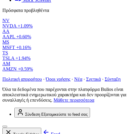
Stock Screener
Πρόσφατα προβληθέντα
NV
NVDA
+1.09%
AA
AAPL
+0.60%
MS
MSFT
+0.16%
TS
TSLA
+1.94%
AM
AMZN
+0.59%
Πολιτική απορρήτου
·
Όροι χρήσης
·
Νέα
·
Σχετικά
·
Σύνταξη
Όλα τα δεδομένα που παρέχονται στην πλατφόρμα Bulios είναι
αποκλειστικά ενημερωτικού χαρακτήρα και δεν προορίζονται για
συναλλαγές ή επενδύσεις.
Μάθετε περισσότερα
Σύνδεση
Εξατομικεύστε το feed σας