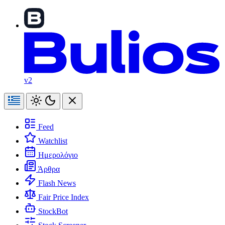
v2
Feed
Watchlist
Ημερολόγιο
Άρθρα
Flash News
Fair Price Index
StockBot