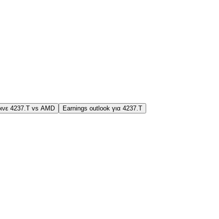
ινε 4237.T vs AMD
Earnings outlook για 4237.T