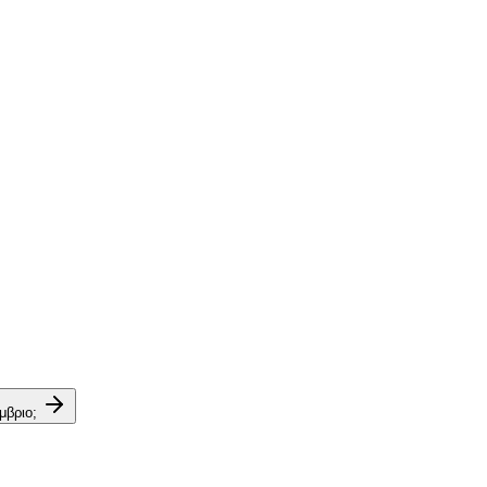
μβριο;