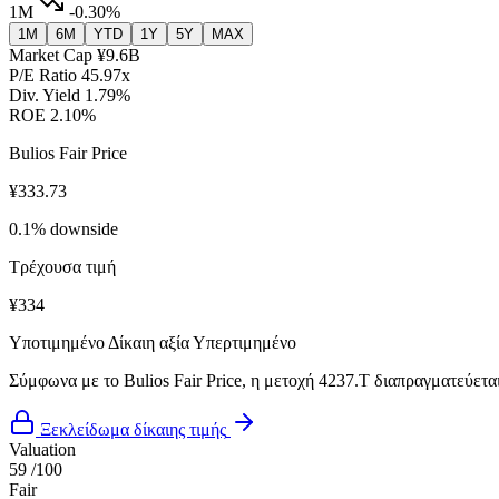
1M
-0.30%
1M
6M
YTD
1Y
5Y
MAX
Market Cap
¥9.6B
P/E Ratio
45.97x
Div. Yield
1.79%
ROE
2.10%
Bulios Fair Price
¥333.73
0.1% downside
Τρέχουσα τιμή
¥334
Υποτιμημένο
Δίκαιη αξία
Υπερτιμημένο
Σύμφωνα με το Bulios Fair Price, η μετοχή 4237.T διαπραγματεύεται
Ξεκλείδωμα δίκαιης τιμής
Valuation
59
/100
Fair