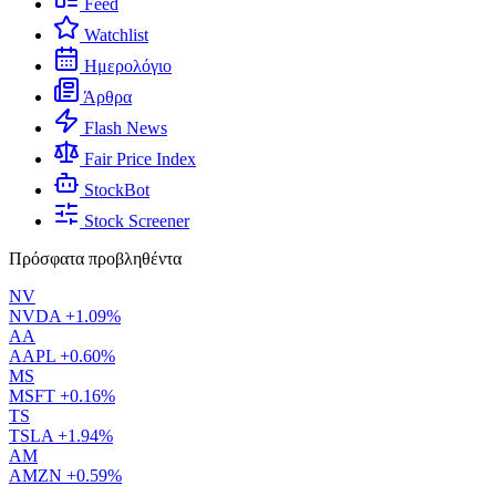
Feed
Watchlist
Ημερολόγιο
Άρθρα
Flash News
Fair Price Index
StockBot
Stock Screener
Πρόσφατα προβληθέντα
NV
NVDA
+1.09%
AA
AAPL
+0.60%
MS
MSFT
+0.16%
TS
TSLA
+1.94%
AM
AMZN
+0.59%