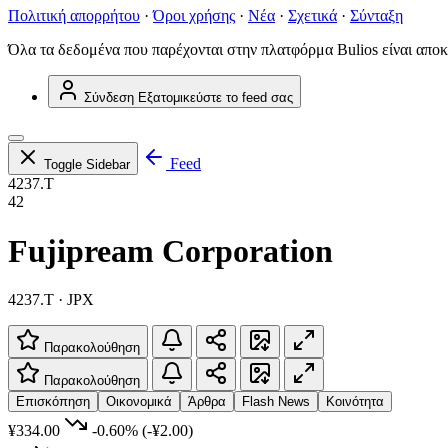
Πολιτική απορρήτου
·
Όροι χρήσης
·
Νέα
·
Σχετικά
·
Σύνταξη
Όλα τα δεδομένα που παρέχονται στην πλατφόρμα Bulios είναι αποκ
Σύνδεση
Εξατομικεύστε το feed σας
Feed
Toggle Sidebar
4237.T
42
Fujipream Corporation
4237.T · JPX
Παρακολούθηση
Παρακολούθηση
Επισκόπηση
Οικονομικά
Άρθρα
Flash News
Κοινότητα
¥334.00
-0.60%
(-¥2.00)