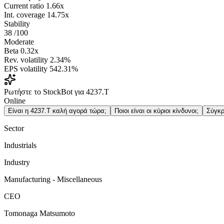
Current ratio
1.66x
Int. coverage
14.75x
Stability
38
/100
Moderate
Beta
0.32x
Rev. volatility
2.34%
EPS volatility
542.31%
Ρωτήστε το StockBot για 4237.T
Online
Είναι η 4237.T καλή αγορά τώρα;
Ποιοι είναι οι κύριοι κίνδυνοι;
Σύγκρ
Sector
Industrials
Industry
Manufacturing - Miscellaneous
CEO
Tomonaga Matsumoto