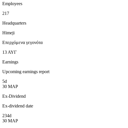
Employees
217
Headquarters
Himeji
Επερχόμενα γεγονότα
13
ΑΥΓ
Earnings
Upcoming earnings report
5d
30
ΜΑΡ
Ex-Dividend
Ex-dividend date
234d
30
ΜΑΡ