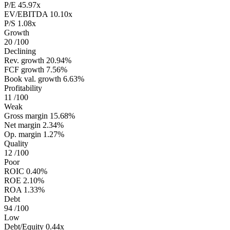
P/E
45.97x
EV/EBITDA
10.10x
P/S
1.08x
Growth
20
/100
Declining
Rev. growth
20.94%
FCF growth
7.56%
Book val. growth
6.63%
Profitability
11
/100
Weak
Gross margin
15.68%
Net margin
2.34%
Op. margin
1.27%
Quality
12
/100
Poor
ROIC
0.40%
ROE
2.10%
ROA
1.33%
Debt
94
/100
Low
Debt/Equity
0.44x