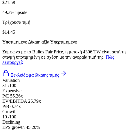
$21.58
49.3% upside
Τρέχουσα τιμή
$14.45
Υποτιμημένο
Δίκαιη αξία
Υπερτιμημένο
Σύμφωνα με το Bulios Fair Price, η μετοχή 4306.TW είναι αυτή τη
στιγμή υποτιμημένη σε σχέση με την αγοραία τιμή της.
Πώς
λειτουργεί;
Ξεκλείδωμα δίκαιης τιμής
Valuation
31
/100
Expensive
P/E
55.26x
EV/EBITDA
25.79x
P/B
0.74x
Growth
19
/100
Declining
EPS growth
45.20%