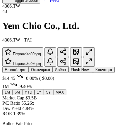
Feed
Toggle Sidebar
4306.TW
43
Yem Chio Co., Ltd.
4306.TW · TAI
Παρακολούθηση
Παρακολούθηση
Επισκόπηση
Οικονομικά
Άρθρα
Flash News
Κοινότητα
$14.45
-0.00%
(-$0.00)
1M
-9.40%
1M
6M
YTD
1Y
5Y
MAX
Market Cap
$9.5B
P/E Ratio
55.26x
Div. Yield
4.84%
ROE
1.39%
Bulios Fair Price