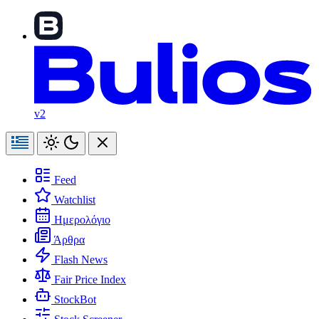
v2
Feed
Watchlist
Ημερολόγιο
Άρθρα
Flash News
Fair Price Index
StockBot