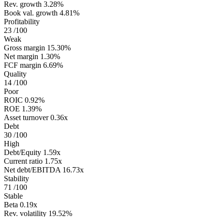
Rev. growth
3.28%
Book val. growth
4.81%
Profitability
23
/100
Weak
Gross margin
15.30%
Net margin
1.30%
FCF margin
6.69%
Quality
14
/100
Poor
ROIC
0.92%
ROE
1.39%
Asset turnover
0.36x
Debt
30
/100
High
Debt/Equity
1.59x
Current ratio
1.75x
Net debt/EBITDA
16.73x
Stability
71
/100
Stable
Beta
0.19x
Rev. volatility
19.52%