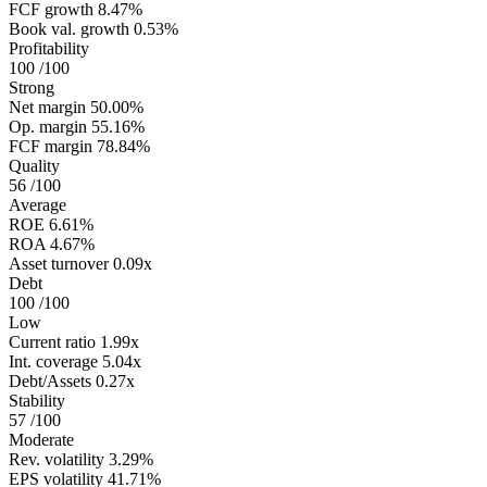
FCF growth
8.47%
Book val. growth
0.53%
Profitability
100
/100
Strong
Net margin
50.00%
Op. margin
55.16%
FCF margin
78.84%
Quality
56
/100
Average
ROE
6.61%
ROA
4.67%
Asset turnover
0.09x
Debt
100
/100
Low
Current ratio
1.99x
Int. coverage
5.04x
Debt/Assets
0.27x
Stability
57
/100
Moderate
Rev. volatility
3.29%
EPS volatility
41.71%