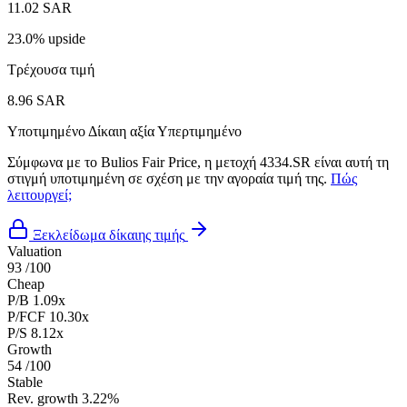
11.02 SAR
23.0% upside
Τρέχουσα τιμή
8.96 SAR
Υποτιμημένο
Δίκαιη αξία
Υπερτιμημένο
Σύμφωνα με το Bulios Fair Price, η μετοχή 4334.SR είναι αυτή τη
στιγμή υποτιμημένη σε σχέση με την αγοραία τιμή της.
Πώς
λειτουργεί;
Ξεκλείδωμα δίκαιης τιμής
Valuation
93
/100
Cheap
P/B
1.09x
P/FCF
10.30x
P/S
8.12x
Growth
54
/100
Stable
Rev. growth
3.22%