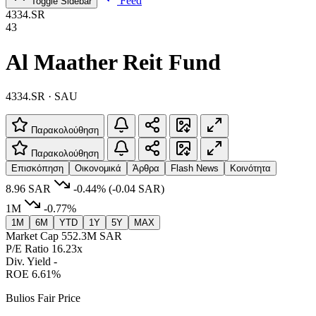
Feed
Toggle Sidebar
4334.SR
43
Al Maather Reit Fund
4334.SR · SAU
Παρακολούθηση
Παρακολούθηση
Επισκόπηση
Οικονομικά
Άρθρα
Flash News
Κοινότητα
8.96 SAR
-0.44%
(-0.04 SAR)
1M
-0.77%
1M
6M
YTD
1Y
5Y
MAX
Market Cap
552.3M SAR
P/E Ratio
16.23x
Div. Yield
-
ROE
6.61%
Bulios Fair Price