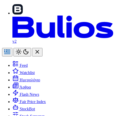
v2
Feed
Watchlist
Ημερολόγιο
Άρθρα
Flash News
Fair Price Index
StockBot