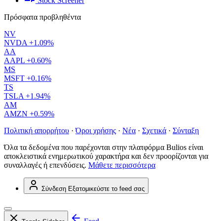
Stock Screener
Πρόσφατα προβληθέντα
NV
NVDA
+1.09%
AA
AAPL
+0.60%
MS
MSFT
+0.16%
TS
TSLA
+1.94%
AM
AMZN
+0.59%
Πολιτική απορρήτου
·
Όροι χρήσης
·
Νέα
·
Σχετικά
·
Σύνταξη
Όλα τα δεδομένα που παρέχονται στην πλατφόρμα Bulios είναι
αποκλειστικά ενημερωτικού χαρακτήρα και δεν προορίζονται για
συναλλαγές ή επενδύσεις.
Μάθετε περισσότερα
Σύνδεση
Εξατομικεύστε το feed σας