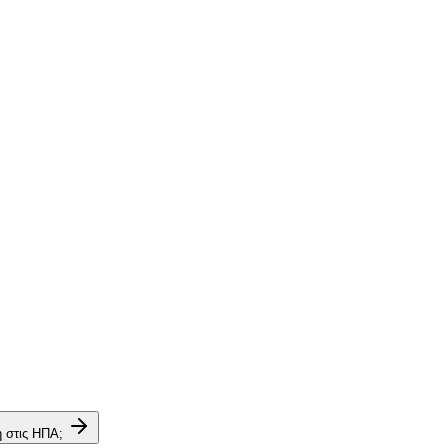
η στις ΗΠΑ;