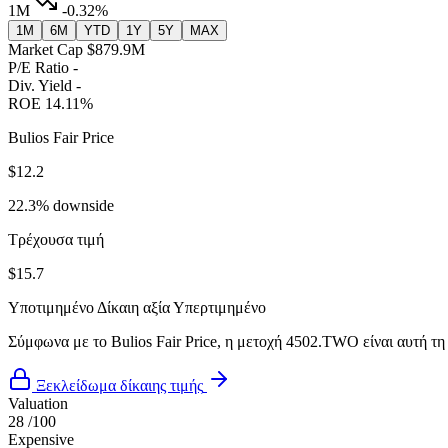
1M
-0.32%
1M
6M
YTD
1Y
5Y
MAX
Market Cap
$879.9M
P/E Ratio
-
Div. Yield
-
ROE
14.11%
Bulios Fair Price
$12.2
22.3% downside
Τρέχουσα τιμή
$15.7
Υποτιμημένο
Δίκαιη αξία
Υπερτιμημένο
Σύμφωνα με το Bulios Fair Price, η μετοχή 4502.TWO είναι αυτή τη
Ξεκλείδωμα δίκαιης τιμής
Valuation
28
/100
Expensive