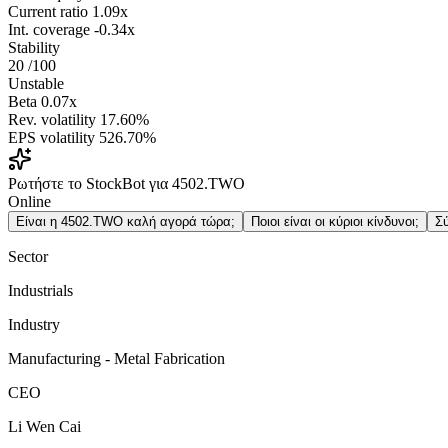
Current ratio
1.09x
Int. coverage
-0.34x
Stability
20
/100
Unstable
Beta
0.07x
Rev. volatility
17.60%
EPS volatility
526.70%
Ρωτήστε το StockBot για 4502.TWO
Online
Είναι η 4502.TWO καλή αγορά τώρα;
Ποιοι είναι οι κύριοι κίνδυνοι;
Σ
Sector
Industrials
Industry
Manufacturing - Metal Fabrication
CEO
Li Wen Cai