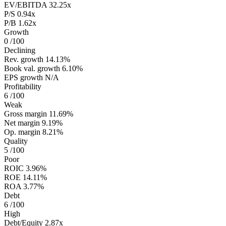
EV/EBITDA
32.25x
P/S
0.94x
P/B
1.62x
Growth
0
/100
Declining
Rev. growth
14.13%
Book val. growth
6.10%
EPS growth
N/A
Profitability
6
/100
Weak
Gross margin
11.69%
Net margin
9.19%
Op. margin
8.21%
Quality
5
/100
Poor
ROIC
3.96%
ROE
14.11%
ROA
3.77%
Debt
6
/100
High
Debt/Equity
2.87x