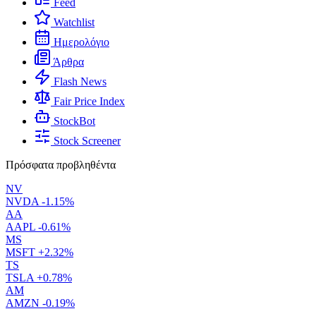
Feed
Watchlist
Ημερολόγιο
Άρθρα
Flash News
Fair Price Index
StockBot
Stock Screener
Πρόσφατα προβληθέντα
NV
NVDA
-1.15%
AA
AAPL
-0.61%
MS
MSFT
+2.32%
TS
TSLA
+0.78%
AM
AMZN
-0.19%