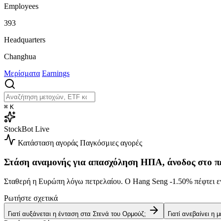
Employees
393
Headquarters
Changhua
Μερίσματα
Earnings
⌘
K
StockBot
Live
Κατάσταση αγοράς
Παγκόσμιες αγορές
Στάση αναμονής για απασχόληση ΗΠΑ, άνοδος στο π
Σταθερή η Ευρώπη λόγω πετρελαίου. Ο Hang Seng
-1.50%
πέφτει ε
Ρωτήστε σχετικά
Γιατί αυξάνεται η ένταση στα Στενά του Ορμούζ;
Γιατί ανεβαίνει η 