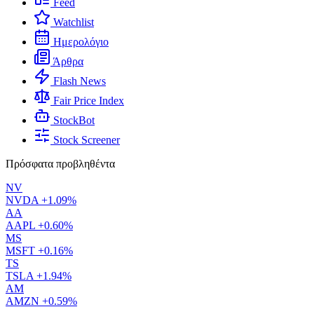
Feed
Watchlist
Ημερολόγιο
Άρθρα
Flash News
Fair Price Index
StockBot
Stock Screener
Πρόσφατα προβληθέντα
NV
NVDA
+1.09%
AA
AAPL
+0.60%
MS
MSFT
+0.16%
TS
TSLA
+1.94%
AM
AMZN
+0.59%