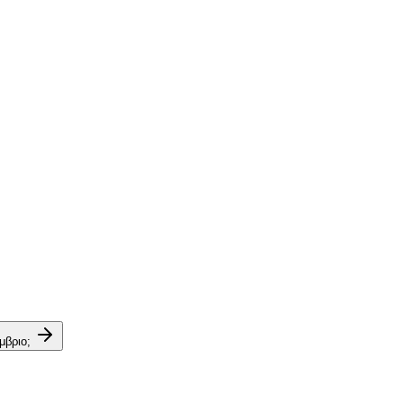
μβριο;