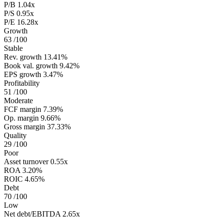
P/B
1.04x
P/S
0.95x
P/E
16.28x
Growth
63
/100
Stable
Rev. growth
13.41%
Book val. growth
9.42%
EPS growth
3.47%
Profitability
51
/100
Moderate
FCF margin
7.39%
Op. margin
9.66%
Gross margin
37.33%
Quality
29
/100
Poor
Asset turnover
0.55x
ROA
3.20%
ROIC
4.65%
Debt
70
/100
Low
Net debt/EBITDA
2.65x