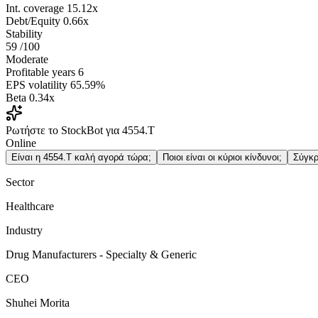
Int. coverage
15.12x
Debt/Equity
0.66x
Stability
59
/100
Moderate
Profitable years
6
EPS volatility
65.59%
Beta
0.34x
Ρωτήστε το StockBot για 4554.T
Online
Είναι η 4554.T καλή αγορά τώρα;
Ποιοι είναι οι κύριοι κίνδυνοι;
Σύγκρ
Sector
Healthcare
Industry
Drug Manufacturers - Specialty & Generic
CEO
Shuhei Morita