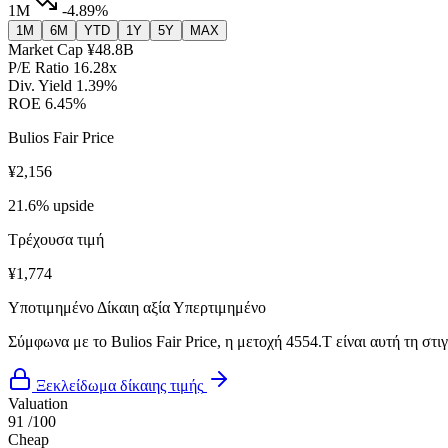
1M
-4.89%
1M
6M
YTD
1Y
5Y
MAX
Market Cap
¥48.8B
P/E Ratio
16.28x
Div. Yield
1.39%
ROE
6.45%
Bulios Fair Price
¥2,156
21.6% upside
Τρέχουσα τιμή
¥1,774
Υποτιμημένο
Δίκαιη αξία
Υπερτιμημένο
Σύμφωνα με το Bulios Fair Price, η μετοχή 4554.T είναι αυτή τη στ
Ξεκλείδωμα δίκαιης τιμής
Valuation
91
/100
Cheap