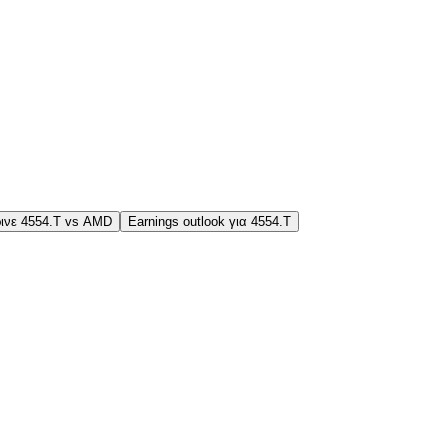
ινε 4554.T vs AMD
Earnings outlook για 4554.T