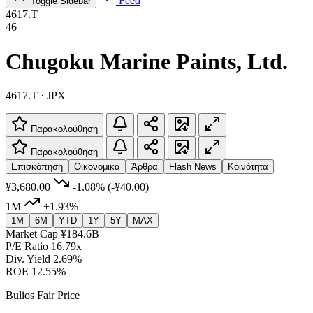
Feed
Toggle Sidebar
4617.T
46
Chugoku Marine Paints, Ltd.
4617.T · JPX
Παρακολούθηση
Παρακολούθηση
Επισκόπηση
Οικονομικά
Άρθρα
Flash News
Κοινότητα
¥3,680.00
-1.08%
(-¥40.00)
1M
+1.93%
1M
6M
YTD
1Y
5Y
MAX
Market Cap
¥184.6B
P/E Ratio
16.79x
Div. Yield
2.69%
ROE
12.55%
Bulios Fair Price