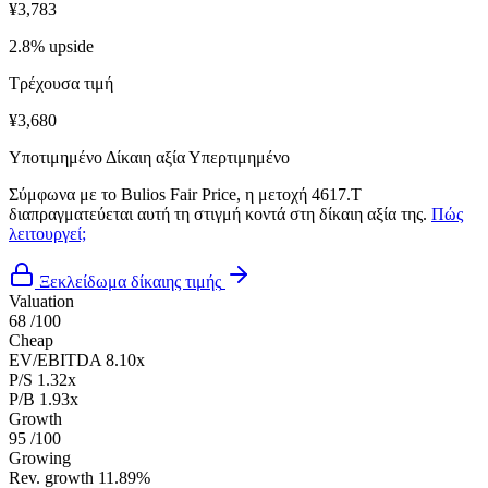
¥3,783
2.8% upside
Τρέχουσα τιμή
¥3,680
Υποτιμημένο
Δίκαιη αξία
Υπερτιμημένο
Σύμφωνα με το Bulios Fair Price, η μετοχή 4617.T
διαπραγματεύεται αυτή τη στιγμή κοντά στη δίκαιη αξία της.
Πώς
λειτουργεί;
Ξεκλείδωμα δίκαιης τιμής
Valuation
68
/100
Cheap
EV/EBITDA
8.10x
P/S
1.32x
P/B
1.93x
Growth
95
/100
Growing
Rev. growth
11.89%