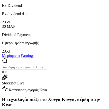
Ex-Dividend
Ex-dividend date
235d
30
ΜΑΡ
Dividend Payment
Ημερομηνία πληρωμής
235d
Μερίσματα
Earnings
⌘
K
StockBot
Live
Κατάσταση αγοράς
Κίνα
Η τεχνολογία πιέζει το Χονγκ Κονγκ, κέρδη στην
Κίνα