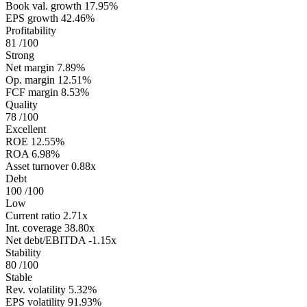
Book val. growth
17.95%
EPS growth
42.46%
Profitability
81
/100
Strong
Net margin
7.89%
Op. margin
12.51%
FCF margin
8.53%
Quality
78
/100
Excellent
ROE
12.55%
ROA
6.98%
Asset turnover
0.88x
Debt
100
/100
Low
Current ratio
2.71x
Int. coverage
38.80x
Net debt/EBITDA
-1.15x
Stability
80
/100
Stable
Rev. volatility
5.32%
EPS volatility
91.93%