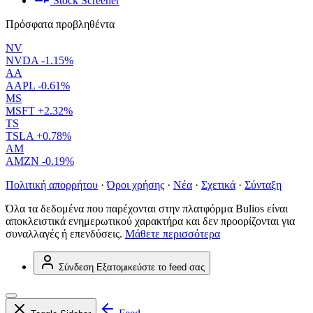
Stock Screener
Πρόσφατα προβληθέντα
NV
NVDA
-1.15%
AA
AAPL
-0.61%
MS
MSFT
+2.32%
TS
TSLA
+0.78%
AM
AMZN
-0.19%
Πολιτική απορρήτου
·
Όροι χρήσης
·
Νέα
·
Σχετικά
·
Σύνταξη
Όλα τα δεδομένα που παρέχονται στην πλατφόρμα Bulios είναι
αποκλειστικά ενημερωτικού χαρακτήρα και δεν προορίζονται για
συναλλαγές ή επενδύσεις.
Μάθετε περισσότερα
Σύνδεση
Εξατομικεύστε το feed σας