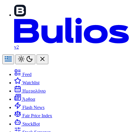
v2
Feed
Watchlist
Ημερολόγιο
Άρθρα
Flash News
Fair Price Index
StockBot