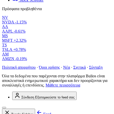
Stock Screener
Πρόσφατα προβληθέντα
NV
NVDA
-1.15%
AA
AAPL
-0.61%
MS
MSFT
+2.32%
TS
TSLA
+0.78%
AM
AMZN
-0.19%
Πολιτική απορρήτου
·
Όροι χρήσης
·
Νέα
·
Σχετικά
·
Σύνταξη
Όλα τα δεδομένα που παρέχονται στην πλατφόρμα Bulios είναι
αποκλειστικά ενημερωτικού χαρακτήρα και δεν προορίζονται για
συναλλαγές ή επενδύσεις.
Μάθετε περισσότερα
Σύνδεση
Εξατομικεύστε το feed σας