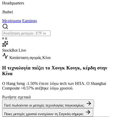
Headquarters
Jhubei
Μερίσματα
Earnings
⌘
K
StockBot
Live
Κατάσταση αγοράς
Κίνα
Η τεχνολογία πιέζει το Χονγκ Κονγκ, κέρδη στην
Κίνα
Ο Hang Seng
-1.50%
έπεσε λόγω tech των ΗΠΑ. Ο Shanghai
Composite
+0.57%
ανέβηκε λόγω χρυσού.
Ρωτήστε σχετικά
Γιατί πωλούνται οι μετοχές τεχνολογίας παγκοσμίως;
Ποιες μετοχές χρυσού ενισχύουν τη Σαγκάη σήμερα;