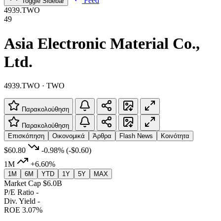
Feed
Toggle Sidebar
4939.TWO
49
Asia Electronic Material Co.,
Ltd.
4939.TWO · TWO
Παρακολούθηση
Παρακολούθηση
Επισκόπηση
Οικονομικά
Άρθρα
Flash News
Κοινότητα
$60.80
-0.98%
(-$0.60)
1M
+6.60%
1M
6M
YTD
1Y
5Y
MAX
Market Cap
$6.0B
P/E Ratio
-
Div. Yield
-
ROE
3.07%