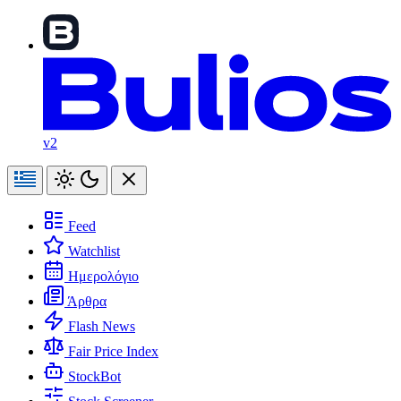
v2
Feed
Watchlist
Ημερολόγιο
Άρθρα
Flash News
Fair Price Index
StockBot