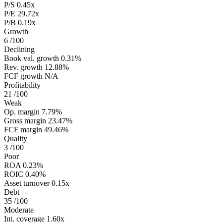
P/S
0.45x
P/E
29.72x
P/B
0.19x
Growth
6
/100
Declining
Book val. growth
0.31%
Rev. growth
12.88%
FCF growth
N/A
Profitability
21
/100
Weak
Op. margin
7.79%
Gross margin
23.47%
FCF margin
49.46%
Quality
3
/100
Poor
ROA
0.23%
ROIC
0.40%
Asset turnover
0.15x
Debt
35
/100
Moderate
Int. coverage
1.60x