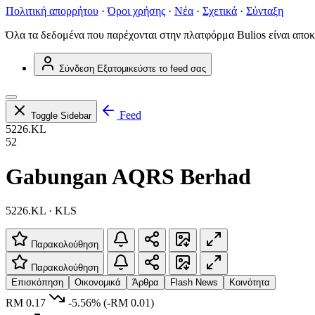
Πολιτική απορρήτου
·
Όροι χρήσης
·
Νέα
·
Σχετικά
·
Σύνταξη
Όλα τα δεδομένα που παρέχονται στην πλατφόρμα Bulios είναι αποκ
Σύνδεση
Εξατομικεύστε το feed σας
Feed
Toggle Sidebar
5226.KL
52
Gabungan AQRS Berhad
5226.KL · KLS
Παρακολούθηση
Παρακολούθηση
Επισκόπηση
Οικονομικά
Άρθρα
Flash News
Κοινότητα
RM 0.17
-5.56%
(-RM 0.01)