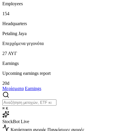
Employees
154
Headquarters
Petaling Jaya
Επερχόμενα γεγονότα
27
ΑΥΓ
Earnings
Upcoming earnings report
20d
Μερίσματα
Earnings
⌘
K
StockBot
Live
Κατάσταση αγοράς
Παγκόσμιες αγορές