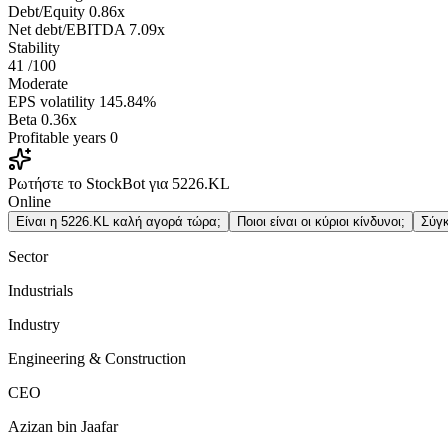
Debt/Equity
0.86x
Net debt/EBITDA
7.09x
Stability
41
/100
Moderate
EPS volatility
145.84%
Beta
0.36x
Profitable years
0
Ρωτήστε το StockBot για 5226.KL
Online
Είναι η 5226.KL καλή αγορά τώρα;
Ποιοι είναι οι κύριοι κίνδυνοι;
Σύγκ
Sector
Industrials
Industry
Engineering & Construction
CEO
Azizan bin Jaafar