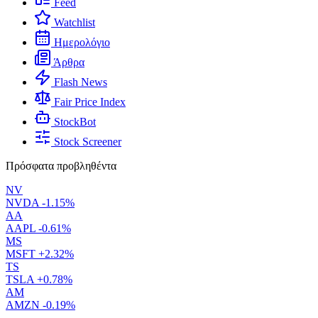
Feed
Watchlist
Ημερολόγιο
Άρθρα
Flash News
Fair Price Index
StockBot
Stock Screener
Πρόσφατα προβληθέντα
NV
NVDA
-1.15%
AA
AAPL
-0.61%
MS
MSFT
+2.32%
TS
TSLA
+0.78%
AM
AMZN
-0.19%