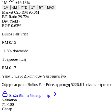
1M
+16.13%
1M
6M
YTD
1Y
5Y
MAX
Market Cap
RM 95.0M
P/E Ratio
29.72x
Div. Yield
-
ROE
0.63%
Bulios Fair Price
RM 0.15
11.8% downside
Τρέχουσα τιμή
RM 0.17
Υποτιμημένο
Δίκαιη αξία
Υπερτιμημένο
Σύμφωνα με το Bulios Fair Price, η μετοχή 5226.KL είναι αυτή τη σ
Ξεκλείδωμα δίκαιης τιμής
Valuation
71
/100
Cheap