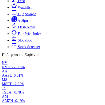
Feed
Watchlist
Ημερολόγιο
Άρθρα
Flash News
Fair Price Index
StockBot
Stock Screener
Πρόσφατα προβληθέντα
NV
NVDA
-1.15%
AA
AAPL
-0.61%
MS
MSFT
+2.32%
TS
TSLA
+0.78%
AM
AMZN
-0.19%