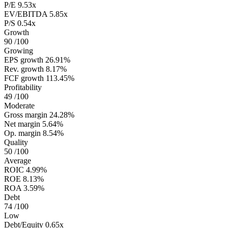
P/E
9.53x
EV/EBITDA
5.85x
P/S
0.54x
Growth
90
/100
Growing
EPS growth
26.91%
Rev. growth
8.17%
FCF growth
113.45%
Profitability
49
/100
Moderate
Gross margin
24.28%
Net margin
5.64%
Op. margin
8.54%
Quality
50
/100
Average
ROIC
4.99%
ROE
8.13%
ROA
3.59%
Debt
74
/100
Low
Debt/Equity
0.65x