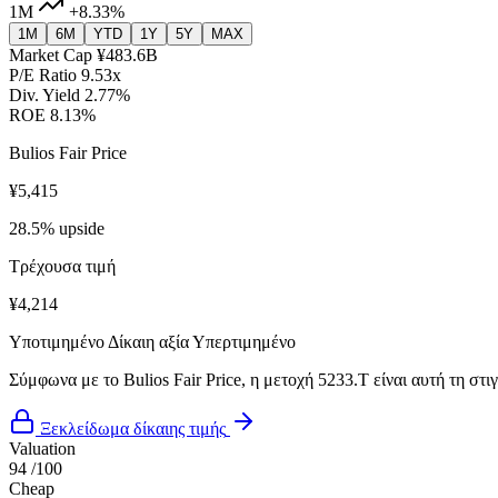
1M
+8.33%
1M
6M
YTD
1Y
5Y
MAX
Market Cap
¥483.6B
P/E Ratio
9.53x
Div. Yield
2.77%
ROE
8.13%
Bulios Fair Price
¥5,415
28.5% upside
Τρέχουσα τιμή
¥4,214
Υποτιμημένο
Δίκαιη αξία
Υπερτιμημένο
Σύμφωνα με το Bulios Fair Price, η μετοχή 5233.T είναι αυτή τη στ
Ξεκλείδωμα δίκαιης τιμής
Valuation
94
/100
Cheap