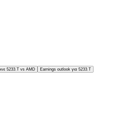
ινε 5233.T vs AMD
Earnings outlook για 5233.T