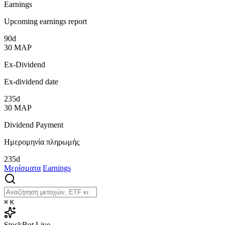
Earnings
Upcoming earnings report
90d
30
ΜΑΡ
Ex-Dividend
Ex-dividend date
235d
30
ΜΑΡ
Dividend Payment
Ημερομηνία πληρωμής
235d
Μερίσματα
Earnings
⌘
K
StockBot
Live