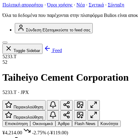
Πολιτική απορρήτου
·
Όροι χρήσης
·
Νέα
·
Σχετικά
·
Σύνταξη
Όλα τα δεδομένα που παρέχονται στην πλατφόρμα Bulios είναι αποκ
Σύνδεση
Εξατομικεύστε το feed σας
Feed
Toggle Sidebar
5233.T
52
Taiheiyo Cement Corporation
5233.T · JPX
Παρακολούθηση
Παρακολούθηση
Επισκόπηση
Οικονομικά
Άρθρα
Flash News
Κοινότητα
¥4,214.00
-2.75%
(-¥119.00)