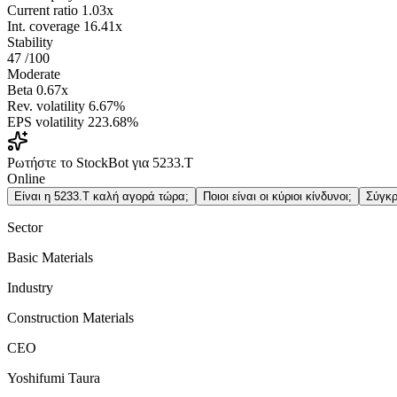
Current ratio
1.03x
Int. coverage
16.41x
Stability
47
/100
Moderate
Beta
0.67x
Rev. volatility
6.67%
EPS volatility
223.68%
Ρωτήστε το StockBot για 5233.T
Online
Είναι η 5233.T καλή αγορά τώρα;
Ποιοι είναι οι κύριοι κίνδυνοι;
Σύγκρ
Sector
Basic Materials
Industry
Construction Materials
CEO
Yoshifumi Taura