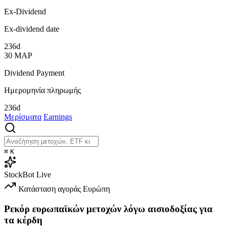
Ex-Dividend
Ex-dividend date
236d
30
ΜΑΡ
Dividend Payment
Ημερομηνία πληρωμής
236d
Μερίσματα
Earnings
⌘
K
StockBot
Live
Κατάσταση αγοράς
Ευρώπη
Ρεκόρ ευρωπαϊκών μετοχών λόγω αισιοδοξίας για
τα κέρδη