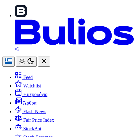
v2
Feed
Watchlist
Ημερολόγιο
Άρθρα
Flash News
Fair Price Index
StockBot