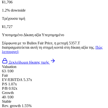
¥1,706
1.2% downside
Τρέχουσα τιμή
¥1,727
Υποτιμημένο
Δίκαιη αξία
Υπερτιμημένο
Σύμφωνα με το Bulios Fair Price, η μετοχή 5357.T
διαπραγματεύεται αυτή τη στιγμή κοντά στη δίκαιη αξία της.
Πώς
λειτουργεί;
Ξεκλείδωμα δίκαιης τιμής
Valuation
63
/100
Fair
EV/EBITDA
5.37x
P/S
1.07x
P/B
0.92x
Growth
40
/100
Stable
Rev. growth
1.55%