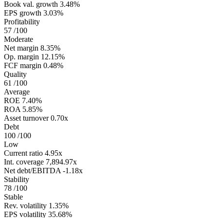
Book val. growth
3.48%
EPS growth
3.03%
Profitability
57
/100
Moderate
Net margin
8.35%
Op. margin
12.15%
FCF margin
0.48%
Quality
61
/100
Average
ROE
7.40%
ROA
5.85%
Asset turnover
0.70x
Debt
100
/100
Low
Current ratio
4.95x
Int. coverage
7,894.97x
Net debt/EBITDA
-1.18x
Stability
78
/100
Stable
Rev. volatility
1.35%
EPS volatility
35.68%