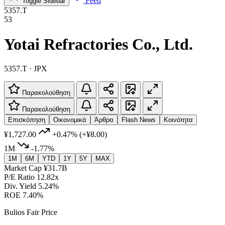
Feed
Toggle Sidebar
5357.T
53
Yotai Refractories Co., Ltd.
5357.T · JPX
Παρακολούθηση
Παρακολούθηση
Επισκόπηση
Οικονομικά
Άρθρα
Flash News
Κοινότητα
¥1,727.00
+0.47%
(+¥8.00)
1M
-1.77%
1M
6M
YTD
1Y
5Y
MAX
Market Cap
¥31.7B
P/E Ratio
12.82x
Div. Yield
5.24%
ROE
7.40%
Bulios Fair Price