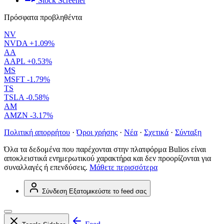
Stock Screener
Πρόσφατα προβληθέντα
NV
NVDA
+1.09%
AA
AAPL
+0.53%
MS
MSFT
-1.79%
TS
TSLA
-0.58%
AM
AMZN
-3.17%
Πολιτική απορρήτου
·
Όροι χρήσης
·
Νέα
·
Σχετικά
·
Σύνταξη
Όλα τα δεδομένα που παρέχονται στην πλατφόρμα Bulios είναι
αποκλειστικά ενημερωτικού χαρακτήρα και δεν προορίζονται για
συναλλαγές ή επενδύσεις.
Μάθετε περισσότερα
Σύνδεση
Εξατομικεύστε το feed σας