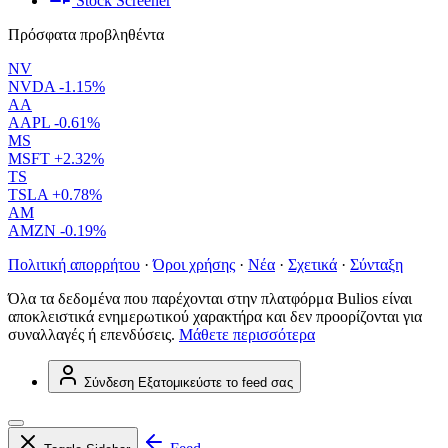
Stock Screener
Πρόσφατα προβληθέντα
NV
NVDA
-1.15%
AA
AAPL
-0.61%
MS
MSFT
+2.32%
TS
TSLA
+0.78%
AM
AMZN
-0.19%
Πολιτική απορρήτου
·
Όροι χρήσης
·
Νέα
·
Σχετικά
·
Σύνταξη
Όλα τα δεδομένα που παρέχονται στην πλατφόρμα Bulios είναι
αποκλειστικά ενημερωτικού χαρακτήρα και δεν προορίζονται για
συναλλαγές ή επενδύσεις.
Μάθετε περισσότερα
Σύνδεση
Εξατομικεύστε το feed σας