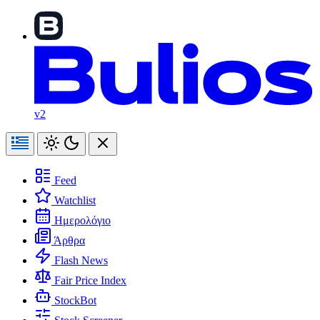
v2
Feed
Watchlist
Ημερολόγιο
Άρθρα
Flash News
Fair Price Index
StockBot