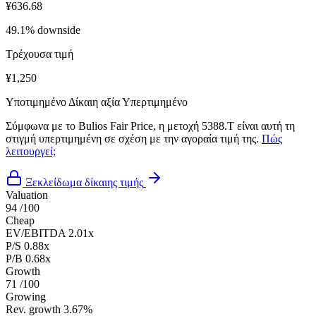
¥636.68
49.1% downside
Τρέχουσα τιμή
¥1,250
Υποτιμημένο
Δίκαιη αξία
Υπερτιμημένο
Σύμφωνα με το Bulios Fair Price, η μετοχή 5388.T είναι αυτή τη
στιγμή υπερτιμημένη σε σχέση με την αγοραία τιμή της.
Πώς
λειτουργεί;
Ξεκλείδωμα δίκαιης τιμής
Valuation
94
/100
Cheap
EV/EBITDA
2.01x
P/S
0.88x
P/B
0.68x
Growth
71
/100
Growing
Rev. growth
3.67%