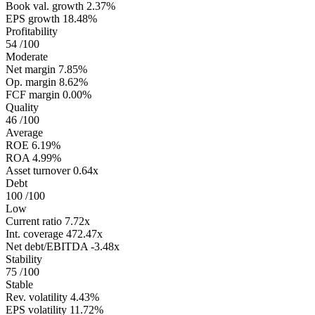
Book val. growth
2.37%
EPS growth
18.48%
Profitability
54
/100
Moderate
Net margin
7.85%
Op. margin
8.62%
FCF margin
0.00%
Quality
46
/100
Average
ROE
6.19%
ROA
4.99%
Asset turnover
0.64x
Debt
100
/100
Low
Current ratio
7.72x
Int. coverage
472.47x
Net debt/EBITDA
-3.48x
Stability
75
/100
Stable
Rev. volatility
4.43%
EPS volatility
11.72%