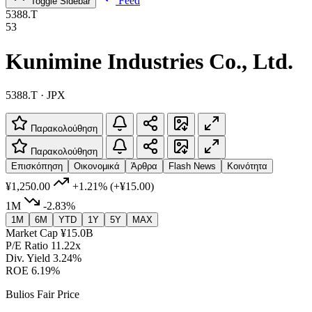
Feed
Toggle Sidebar
5388.T
53
Kunimine Industries Co., Ltd.
5388.T · JPX
Παρακολούθηση
Παρακολούθηση
Επισκόπηση
Οικονομικά
Άρθρα
Flash News
Κοινότητα
¥1,250.00
+1.21%
(+¥15.00)
1M
-2.83%
1M
6M
YTD
1Y
5Y
MAX
Market Cap
¥15.0B
P/E Ratio
11.22x
Div. Yield
3.24%
ROE
6.19%
Bulios Fair Price