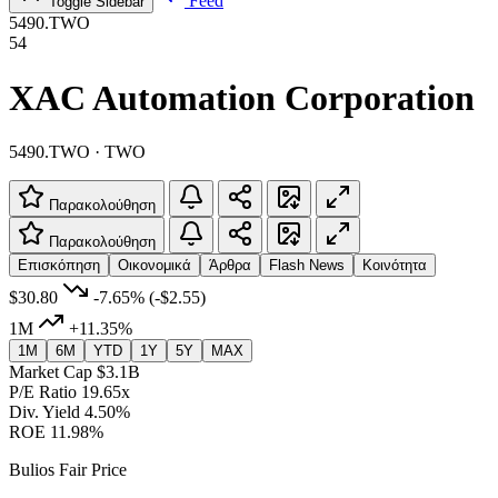
Feed
Toggle Sidebar
5490.TWO
54
XAC Automation Corporation
5490.TWO · TWO
Παρακολούθηση
Παρακολούθηση
Επισκόπηση
Οικονομικά
Άρθρα
Flash News
Κοινότητα
$30.80
-7.65%
(-$2.55)
1M
+11.35%
1M
6M
YTD
1Y
5Y
MAX
Market Cap
$3.1B
P/E Ratio
19.65x
Div. Yield
4.50%
ROE
11.98%
Bulios Fair Price