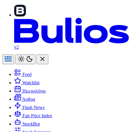
v2
Feed
Watchlist
Ημερολόγιο
Άρθρα
Flash News
Fair Price Index
StockBot