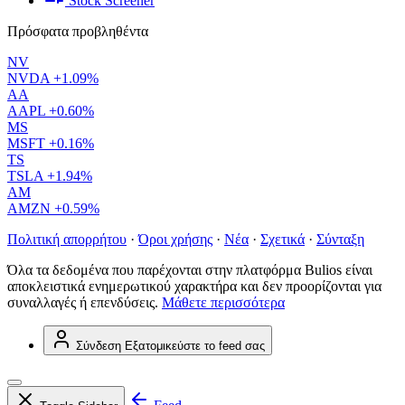
Stock Screener
Πρόσφατα προβληθέντα
NV
NVDA
+1.09%
AA
AAPL
+0.60%
MS
MSFT
+0.16%
TS
TSLA
+1.94%
AM
AMZN
+0.59%
Πολιτική απορρήτου
·
Όροι χρήσης
·
Νέα
·
Σχετικά
·
Σύνταξη
Όλα τα δεδομένα που παρέχονται στην πλατφόρμα Bulios είναι
αποκλειστικά ενημερωτικού χαρακτήρα και δεν προορίζονται για
συναλλαγές ή επενδύσεις.
Μάθετε περισσότερα
Σύνδεση
Εξατομικεύστε το feed σας