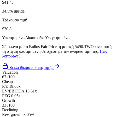
$41.43
34.5% upside
Τρέχουσα τιμή
$30.8
Υποτιμημένο
Δίκαιη αξία
Υπερτιμημένο
Σύμφωνα με το Bulios Fair Price, η μετοχή 5490.TWO είναι αυτή
τη στιγμή υποτιμημένη σε σχέση με την αγοραία τιμή της.
Πώς
λειτουργεί;
Ξεκλείδωμα δίκαιης τιμής
Valuation
67
/100
Cheap
P/E
19.65x
EV/EBITDA
13.61x
PEG
0.05x
Growth
33
/100
Declining
Rev. growth
3.05%