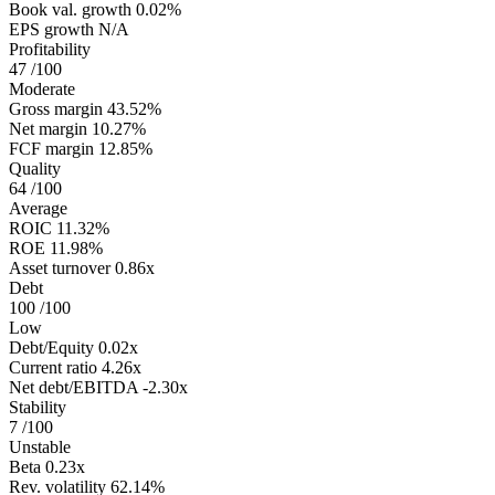
Book val. growth
0.02%
EPS growth
N/A
Profitability
47
/100
Moderate
Gross margin
43.52%
Net margin
10.27%
FCF margin
12.85%
Quality
64
/100
Average
ROIC
11.32%
ROE
11.98%
Asset turnover
0.86x
Debt
100
/100
Low
Debt/Equity
0.02x
Current ratio
4.26x
Net debt/EBITDA
-2.30x
Stability
7
/100
Unstable
Beta
0.23x
Rev. volatility
62.14%