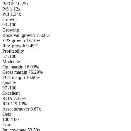
P/FCF
10.25x
P/S
1.12x
P/B
1.34x
Growth
93
/100
Growing
Book val. growth
15.68%
EPS growth
13.16%
Rev. growth
9.49%
Profitability
57
/100
Moderate
Op. margin
16.03%
Gross margin
76.29%
FCF margin
10.90%
Quality
97
/100
Excellent
ROA
7.32%
ROIC
9.13%
Asset turnover
0.67x
Debt
100
/100
Low
Int. coverage
53.50x