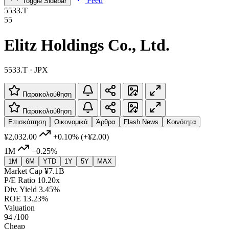
Feed
Toggle Sidebar
5533.T
55
Elitz Holdings Co., Ltd.
5533.T · JPX
Παρακολούθηση
Παρακολούθηση
Επισκόπηση
Οικονομικά
Άρθρα
Flash News
Κοινότητα
¥2,032.00
+0.10%
(+¥2.00)
1M
+0.25%
1M
6M
YTD
1Y
5Y
MAX
Market Cap
¥7.1B
P/E Ratio
10.20x
Div. Yield
3.45%
ROE
13.23%
Valuation
94
/100
Cheap