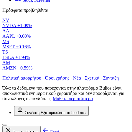
Stock Screener
Πρόσφατα προβληθέντα
NV
NVDA
+1.09%
AA
AAPL
+0.60%
MS
MSFT
+0.16%
TS
TSLA
+1.94%
AM
AMZN
+0.59%
Πολιτική απορρήτου
·
Όροι χρήσης
·
Νέα
·
Σχετικά
·
Σύνταξη
Όλα τα δεδομένα που παρέχονται στην πλατφόρμα Bulios είναι
αποκλειστικά ενημερωτικού χαρακτήρα και δεν προορίζονται για
συναλλαγές ή επενδύσεις.
Μάθετε περισσότερα
Σύνδεση
Εξατομικεύστε το feed σας