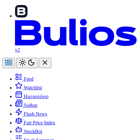
v2
Feed
Watchlist
Ημερολόγιο
Άρθρα
Flash News
Fair Price Index
StockBot