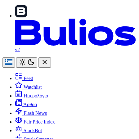
v2
Feed
Watchlist
Ημερολόγιο
Άρθρα
Flash News
Fair Price Index
StockBot