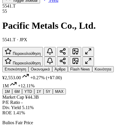
Feed
Toggle Sidebar
5541.T
55
Pacific Metals Co., Ltd.
5541.T · JPX
Παρακολούθηση
Παρακολούθηση
Επισκόπηση
Οικονομικά
Άρθρα
Flash News
Κοινότητα
¥2,553.00
+0.27%
(+¥7.00)
1M
+12.11%
1M
6M
YTD
1Y
5Y
MAX
Market Cap
¥44.3B
P/E Ratio
-
Div. Yield
5.11%
ROE
1.41%
Bulios Fair Price