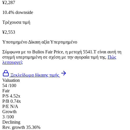
¥2,287
10.4% downside
Τρέχουσα τιμή
¥2,553
Υποτιμημένο
Δίκαιη αξία
Υπερτιμημένο
Σύμφωνα με το Bulios Fair Price, η μετοχή 5541.T είναι αυτή τη
στιγμή υπερτιμημένη σε σχέση με την αγοραία τιμή της.
Πώς
λειτουργεί;
Ξεκλείδωμα δίκαιης τιμής
Valuation
54
/100
Fair
P/S
4.52x
P/B
0.74x
P/E
N/A
Growth
3
/100
Declining
Rev. growth
35.36%