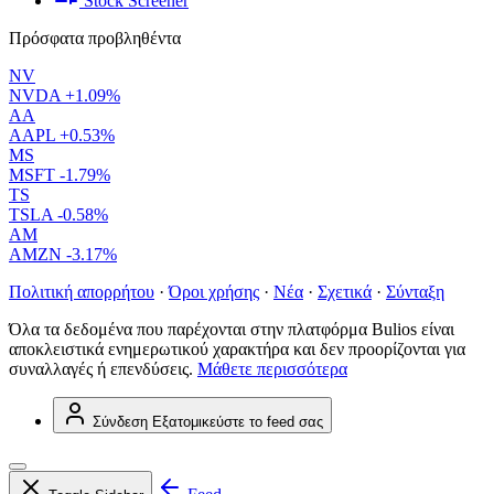
Stock Screener
Πρόσφατα προβληθέντα
NV
NVDA
+1.09%
AA
AAPL
+0.53%
MS
MSFT
-1.79%
TS
TSLA
-0.58%
AM
AMZN
-3.17%
Πολιτική απορρήτου
·
Όροι χρήσης
·
Νέα
·
Σχετικά
·
Σύνταξη
Όλα τα δεδομένα που παρέχονται στην πλατφόρμα Bulios είναι
αποκλειστικά ενημερωτικού χαρακτήρα και δεν προορίζονται για
συναλλαγές ή επενδύσεις.
Μάθετε περισσότερα
Σύνδεση
Εξατομικεύστε το feed σας