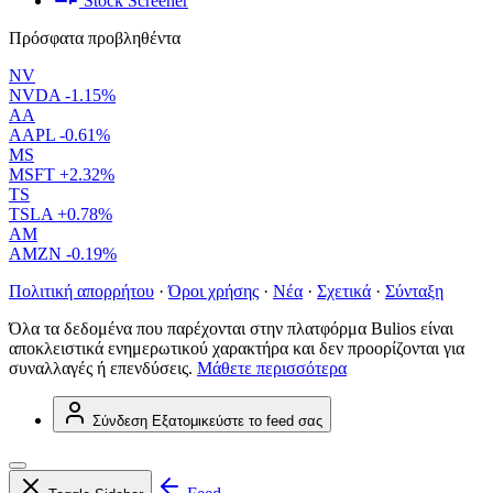
Stock Screener
Πρόσφατα προβληθέντα
NV
NVDA
-1.15%
AA
AAPL
-0.61%
MS
MSFT
+2.32%
TS
TSLA
+0.78%
AM
AMZN
-0.19%
Πολιτική απορρήτου
·
Όροι χρήσης
·
Νέα
·
Σχετικά
·
Σύνταξη
Όλα τα δεδομένα που παρέχονται στην πλατφόρμα Bulios είναι
αποκλειστικά ενημερωτικού χαρακτήρα και δεν προορίζονται για
συναλλαγές ή επενδύσεις.
Μάθετε περισσότερα
Σύνδεση
Εξατομικεύστε το feed σας