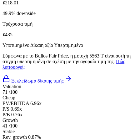
¥218.01
49.9% downside
Τρέχουσα τιμή
¥435
Υποτιμημένο
Δίκαιη αξία
Υπερτιμημένο
Σύμφωνα με το Bulios Fair Price, η μετοχή 5563.T είναι αυτή τη
στιγμή υπερτιμημένη σε σχέση με την αγοραία τιμή της.
Πώς
λειτουργεί;
Ξεκλείδωμα δίκαιης τιμής
Valuation
71
/100
Cheap
EV/EBITDA
6.96x
P/S
0.69x
P/B
0.76x
Growth
41
/100
Stable
Rev. growth
0.87%