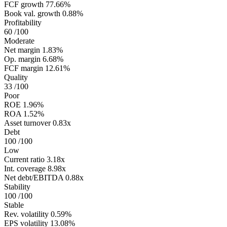
FCF growth
77.66%
Book val. growth
0.88%
Profitability
60
/100
Moderate
Net margin
1.83%
Op. margin
6.68%
FCF margin
12.61%
Quality
33
/100
Poor
ROE
1.96%
ROA
1.52%
Asset turnover
0.83x
Debt
100
/100
Low
Current ratio
3.18x
Int. coverage
8.98x
Net debt/EBITDA
0.88x
Stability
100
/100
Stable
Rev. volatility
0.59%
EPS volatility
13.08%