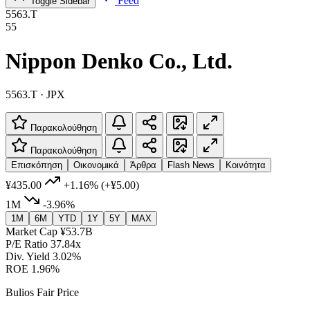
Feed
Toggle Sidebar
5563.T
55
Nippon Denko Co., Ltd.
5563.T · JPX
Παρακολούθηση
Παρακολούθηση
Επισκόπηση
Οικονομικά
Άρθρα
Flash News
Κοινότητα
¥435.00
+1.16%
(+¥5.00)
1M
-3.96%
1M
6M
YTD
1Y
5Y
MAX
Market Cap
¥53.7B
P/E Ratio
37.84x
Div. Yield
3.02%
ROE
1.96%
Bulios Fair Price