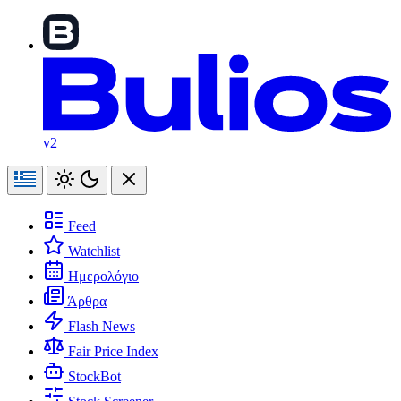
v2
Feed
Watchlist
Ημερολόγιο
Άρθρα
Flash News
Fair Price Index
StockBot