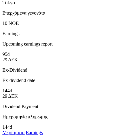
Tokyo
Επερχόμενα γεγονότα
10
ΝΟΕ
Earnings
Upcoming earnings report
95d
29
ΔΕΚ
Ex-Dividend
Ex-dividend date
144d
29
ΔΕΚ
Dividend Payment
Ημερομηνία πληρωμής
144d
Μερίσματα
Earnings