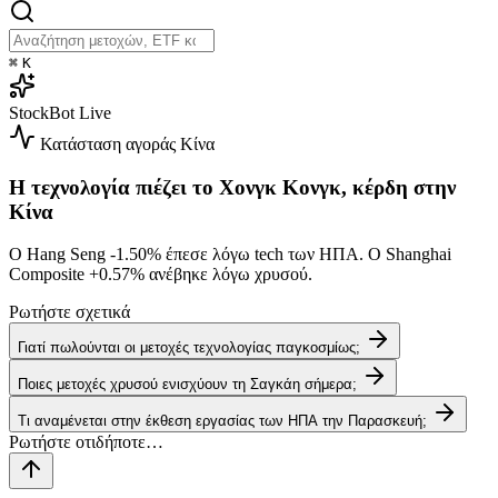
⌘
K
StockBot
Live
Κατάσταση αγοράς
Κίνα
Η τεχνολογία πιέζει το Χονγκ Κονγκ, κέρδη στην
Κίνα
Ο Hang Seng
-1.50%
έπεσε λόγω tech των ΗΠΑ. Ο Shanghai
Composite
+0.57%
ανέβηκε λόγω χρυσού.
Ρωτήστε σχετικά
Γιατί πωλούνται οι μετοχές τεχνολογίας παγκοσμίως;
Ποιες μετοχές χρυσού ενισχύουν τη Σαγκάη σήμερα;
Τι αναμένεται στην έκθεση εργασίας των ΗΠΑ την Παρασκευή;