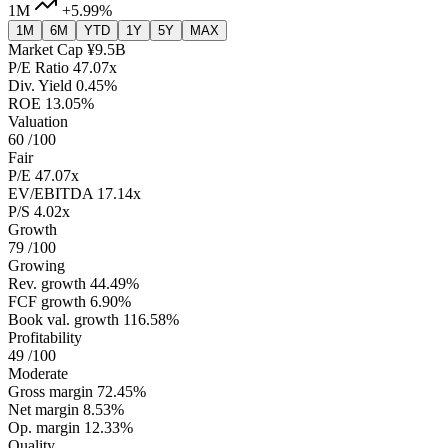
1M
+5.99%
1M
6M
YTD
1Y
5Y
MAX
Market Cap
¥9.5B
P/E Ratio
47.07x
Div. Yield
0.45%
ROE
13.05%
Valuation
60
/100
Fair
P/E
47.07x
EV/EBITDA
17.14x
P/S
4.02x
Growth
79
/100
Growing
Rev. growth
44.49%
FCF growth
6.90%
Book val. growth
116.58%
Profitability
49
/100
Moderate
Gross margin
72.45%
Net margin
8.53%
Op. margin
12.33%
Quality