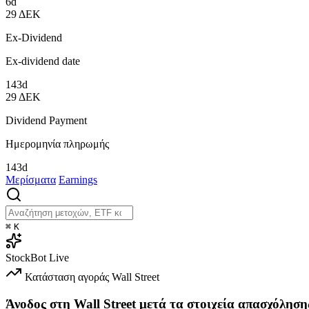
6d
29
ΔΕΚ
Ex-Dividend
Ex-dividend date
143d
29
ΔΕΚ
Dividend Payment
Ημερομηνία πληρωμής
143d
Μερίσματα
Earnings
⌘
K
StockBot
Live
Κατάσταση αγοράς
Wall Street
Άνοδος στη Wall Street μετά τα στοιχεία απασχόληση