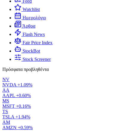
Feed
Watchlist
Ημερολόγιο
Άρθρα
Flash News
Fair Price Index
StockBot
Stock Screener
Πρόσφατα προβληθέντα
NV
NVDA
+1.09%
AA
AAPL
+0.60%
MS
MSFT
+0.16%
TS
TSLA
+1.94%
AM
AMZN
+0.59%