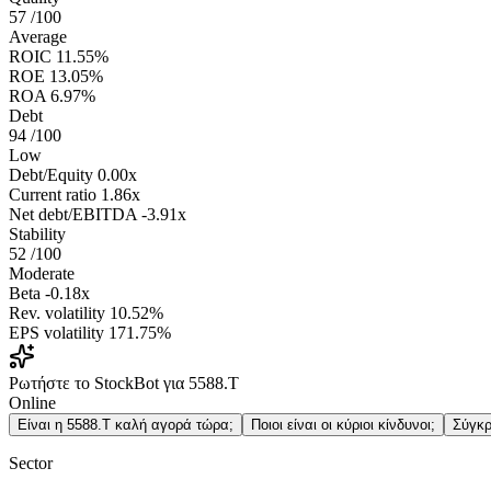
57
/100
Average
ROIC
11.55%
ROE
13.05%
ROA
6.97%
Debt
94
/100
Low
Debt/Equity
0.00x
Current ratio
1.86x
Net debt/EBITDA
-3.91x
Stability
52
/100
Moderate
Beta
-0.18x
Rev. volatility
10.52%
EPS volatility
171.75%
Ρωτήστε το StockBot για 5588.T
Online
Είναι η 5588.T καλή αγορά τώρα;
Ποιοι είναι οι κύριοι κίνδυνοι;
Σύγκρ
Sector