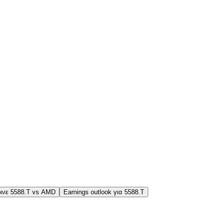
ινε 5588.T vs AMD
Earnings outlook για 5588.T