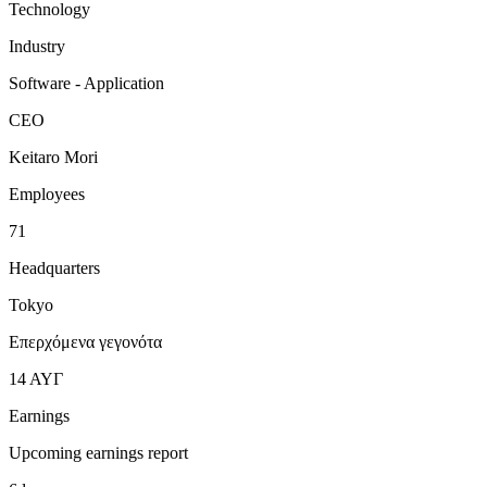
Technology
Industry
Software - Application
CEO
Keitaro Mori
Employees
71
Headquarters
Tokyo
Επερχόμενα γεγονότα
14
ΑΥΓ
Earnings
Upcoming earnings report