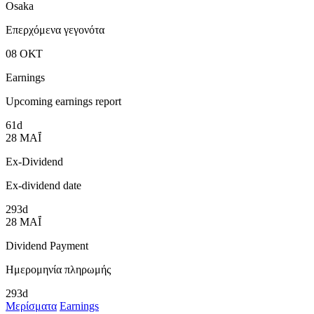
Osaka
Επερχόμενα γεγονότα
08
ΟΚΤ
Earnings
Upcoming earnings report
61d
28
ΜΑΪ́
Ex-Dividend
Ex-dividend date
293d
28
ΜΑΪ́
Dividend Payment
Ημερομηνία πληρωμής
293d
Μερίσματα
Earnings