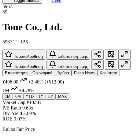
Feed
Toggle Sidebar
5967.T
59
Tone Co., Ltd.
5967.T · JPX
Παρακολούθηση
Ειδοποίηση τιμής
Παρακολούθηση
Ειδοποίηση τιμής
Επισκόπηση
Οικονομικά
Άρθρα
Flash News
Κοινότητα
¥496.00
+2.48%
(+¥12.00)
1M
+4.78%
1M
6M
YTD
1Y
5Y
MAX
Market Cap
¥10.5B
P/E Ratio
9.63x
Div. Yield
2.69%
ROE
9.07%
Bulios Fair Price