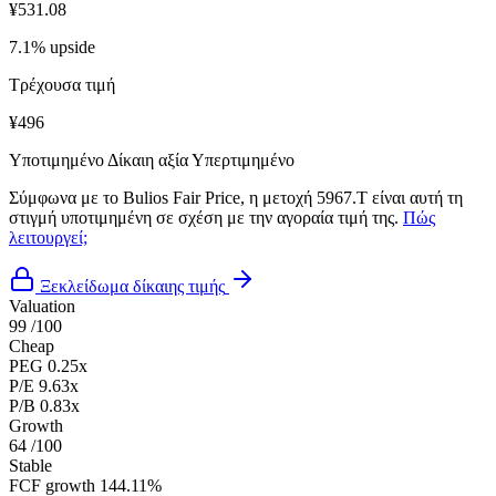
¥531.08
7.1% upside
Τρέχουσα τιμή
¥496
Υποτιμημένο
Δίκαιη αξία
Υπερτιμημένο
Σύμφωνα με το Bulios Fair Price, η μετοχή 5967.T είναι αυτή τη
στιγμή υποτιμημένη σε σχέση με την αγοραία τιμή της.
Πώς
λειτουργεί;
Ξεκλείδωμα δίκαιης τιμής
Valuation
99
/100
Cheap
PEG
0.25x
P/E
9.63x
P/B
0.83x
Growth
64
/100
Stable
FCF growth
144.11%