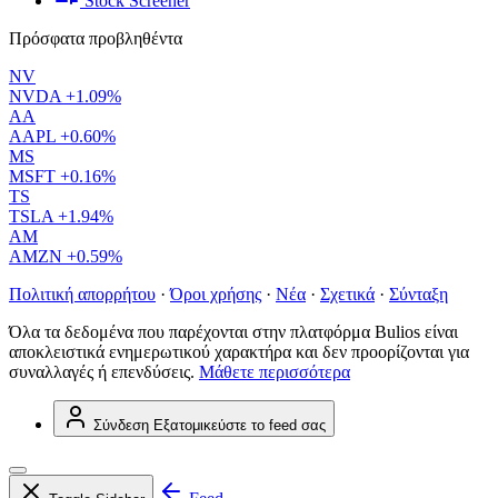
Stock Screener
Πρόσφατα προβληθέντα
NV
NVDA
+1.09%
AA
AAPL
+0.60%
MS
MSFT
+0.16%
TS
TSLA
+1.94%
AM
AMZN
+0.59%
Πολιτική απορρήτου
·
Όροι χρήσης
·
Νέα
·
Σχετικά
·
Σύνταξη
Όλα τα δεδομένα που παρέχονται στην πλατφόρμα Bulios είναι
αποκλειστικά ενημερωτικού χαρακτήρα και δεν προορίζονται για
συναλλαγές ή επενδύσεις.
Μάθετε περισσότερα
Σύνδεση
Εξατομικεύστε το feed σας