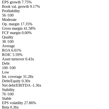
EPS growth
7.75%
Book val. growth
9.17%
Profitability
56
/100
Moderate
Op. margin
17.35%
Gross margin
41.58%
FCF margin
0.00%
Quality
38
/100
Average
ROA
6.01%
ROIC
5.59%
Asset turnover
0.43x
Debt
100
/100
Low
Int. coverage
31.28x
Debt/Equity
0.30x
Net debt/EBITDA
-1.36x
Stability
76
/100
Stable
EPS volatility
27.86%
Beta
0.36x