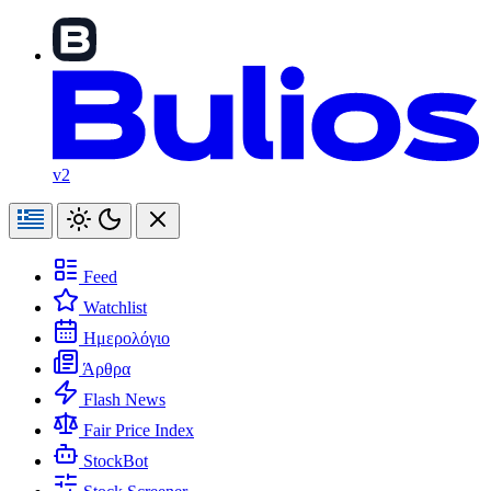
v2
Feed
Watchlist
Ημερολόγιο
Άρθρα
Flash News
Fair Price Index
StockBot