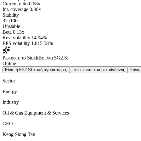
Current ratio
0.68x
Int. coverage
0.36x
Stability
32
/100
Unstable
Beta
0.13x
Rev. volatility
14.94%
EPS volatility
1,815.58%
Ρωτήστε το StockBot για 5G2.SI
Online
Είναι η 5G2.SI καλή αγορά τώρα;
Ποιοι είναι οι κύριοι κίνδυνοι;
Σύγκρ
Sector
Energy
Industry
Oil & Gas Equipment & Services
CEO
Keng Siong Tan