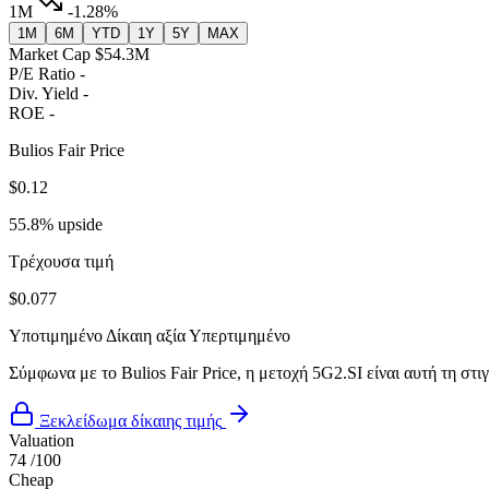
1M
-1.28%
1M
6M
YTD
1Y
5Y
MAX
Market Cap
$54.3M
P/E Ratio
-
Div. Yield
-
ROE
-
Bulios Fair Price
$0.12
55.8% upside
Τρέχουσα τιμή
$0.077
Υποτιμημένο
Δίκαιη αξία
Υπερτιμημένο
Σύμφωνα με το Bulios Fair Price, η μετοχή 5G2.SI είναι αυτή τη στ
Ξεκλείδωμα δίκαιης τιμής
Valuation
74
/100
Cheap