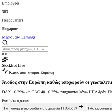
Employees
383
Headquarters
Singapore
Μερίσματα
Earnings
⌘
K
StockBot
Live
Κατάσταση αγοράς
Ευρώπη
Άνοδος στην Ευρώπη καθώς υποχωρούν οι γεωπολιτι
DAX
+0.29%
και CAC 40
+0.25%
ενισχύονται λόγω ΗΠΑ-Ιράν. 
Ρωτήστε σχετικά
Γιατί υπάρχει αισιοδοξία για συμφωνία ΗΠΑ-Ιράν?
Πώς κινούνται τ