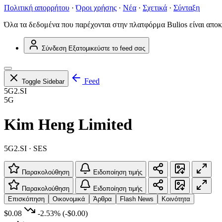
Πολιτική απορρήτου
·
Όροι χρήσης
·
Νέα
·
Σχετικά
·
Σύνταξη
Όλα τα δεδομένα που παρέχονται στην πλατφόρμα Bulios είναι αποκ
Σύνδεση
Εξατομικεύστε το feed σας
Feed
Toggle Sidebar
5G2.SI
5G
Kim Heng Limited
5G2.SI · SES
Παρακολούθηση
Ειδοποίηση τιμής
Παρακολούθηση
Ειδοποίηση τιμής
Επισκόπηση
Οικονομικά
Άρθρα
Flash News
Κοινότητα
$0.08
-2.53%
(-$0.00)