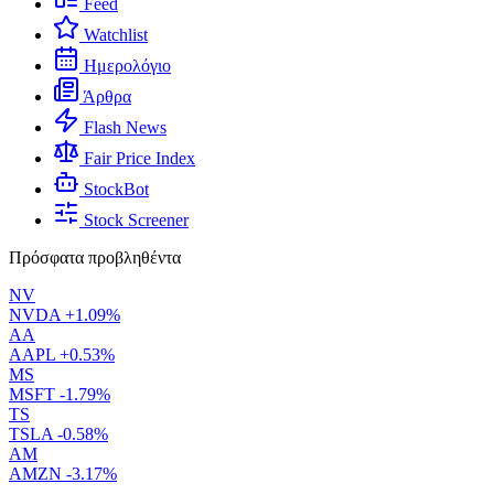
Feed
Watchlist
Ημερολόγιο
Άρθρα
Flash News
Fair Price Index
StockBot
Stock Screener
Πρόσφατα προβληθέντα
NV
NVDA
+1.09%
AA
AAPL
+0.53%
MS
MSFT
-1.79%
TS
TSLA
-0.58%
AM
AMZN
-3.17%