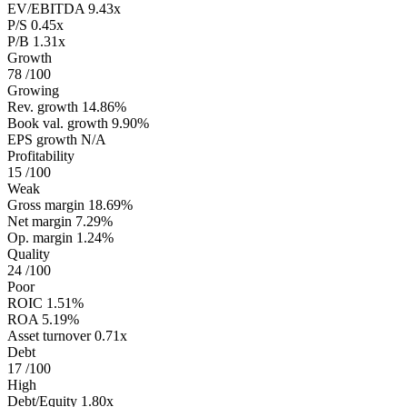
EV/EBITDA
9.43x
P/S
0.45x
P/B
1.31x
Growth
78
/100
Growing
Rev. growth
14.86%
Book val. growth
9.90%
EPS growth
N/A
Profitability
15
/100
Weak
Gross margin
18.69%
Net margin
7.29%
Op. margin
1.24%
Quality
24
/100
Poor
ROIC
1.51%
ROA
5.19%
Asset turnover
0.71x
Debt
17
/100
High
Debt/Equity
1.80x