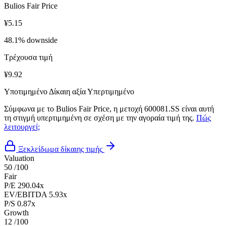
Bulios Fair Price
¥5.15
48.1% downside
Τρέχουσα τιμή
¥9.92
Υποτιμημένο
Δίκαιη αξία
Υπερτιμημένο
Σύμφωνα με το Bulios Fair Price, η μετοχή 600081.SS είναι αυτή
τη στιγμή υπερτιμημένη σε σχέση με την αγοραία τιμή της.
Πώς
λειτουργεί;
Ξεκλείδωμα δίκαιης τιμής
Valuation
50
/100
Fair
P/E
290.04x
EV/EBITDA
5.93x
P/S
0.87x
Growth
12
/100