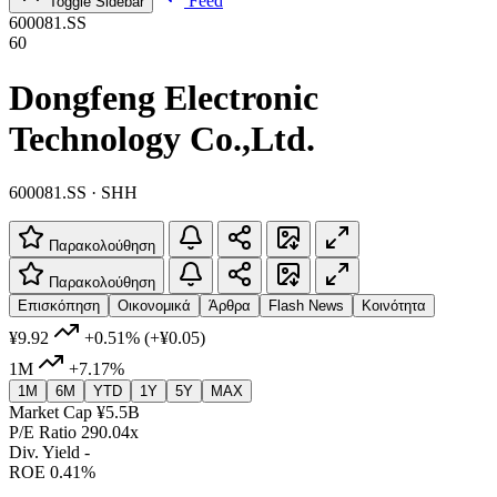
Feed
Toggle Sidebar
600081.SS
60
Dongfeng Electronic
Technology Co.,Ltd.
600081.SS · SHH
Παρακολούθηση
Παρακολούθηση
Επισκόπηση
Οικονομικά
Άρθρα
Flash News
Κοινότητα
¥9.92
+0.51%
(+¥0.05)
1M
+7.17%
1M
6M
YTD
1Y
5Y
MAX
Market Cap
¥5.5B
P/E Ratio
290.04x
Div. Yield
-
ROE
0.41%