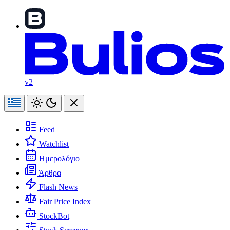
v2
Feed
Watchlist
Ημερολόγιο
Άρθρα
Flash News
Fair Price Index
StockBot