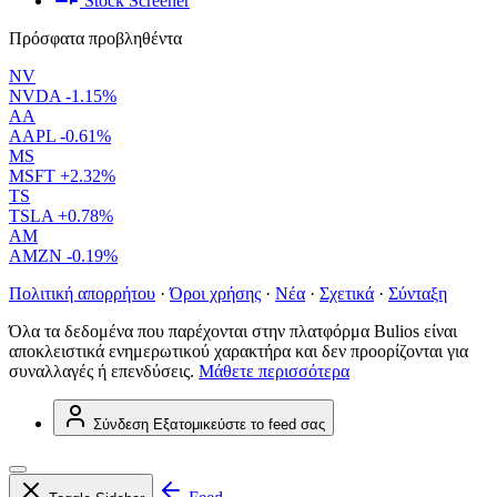
Stock Screener
Πρόσφατα προβληθέντα
NV
NVDA
-1.15%
AA
AAPL
-0.61%
MS
MSFT
+2.32%
TS
TSLA
+0.78%
AM
AMZN
-0.19%
Πολιτική απορρήτου
·
Όροι χρήσης
·
Νέα
·
Σχετικά
·
Σύνταξη
Όλα τα δεδομένα που παρέχονται στην πλατφόρμα Bulios είναι
αποκλειστικά ενημερωτικού χαρακτήρα και δεν προορίζονται για
συναλλαγές ή επενδύσεις.
Μάθετε περισσότερα
Σύνδεση
Εξατομικεύστε το feed σας