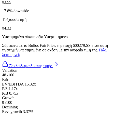
¥3.55
17.8% downside
Τρέχουσα τιμή
¥4.32
Υποτιμημένο
Δίκαιη αξία
Υπερτιμημένο
Σύμφωνα με το Bulios Fair Price, η μετοχή 600279.SS είναι αυτή
τη στιγμή υπερτιμημένη σε σχέση με την αγοραία τιμή της.
Πώς
λειτουργεί;
Ξεκλείδωμα δίκαιης τιμής
Valuation
48
/100
Fair
EV/EBITDA
15.32x
P/S
1.17x
P/B
0.75x
Growth
9
/100
Declining
Rev. growth
3.37%