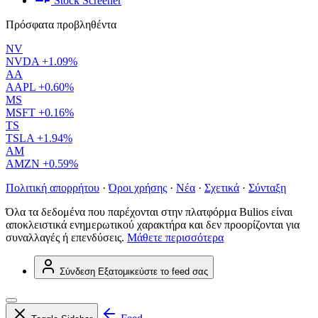
Stock Screener
Πρόσφατα προβληθέντα
NV
NVDA
+1.09%
AA
AAPL
+0.60%
MS
MSFT
+0.16%
TS
TSLA
+1.94%
AM
AMZN
+0.59%
Πολιτική απορρήτου
·
Όροι χρήσης
·
Νέα
·
Σχετικά
·
Σύνταξη
Όλα τα δεδομένα που παρέχονται στην πλατφόρμα Bulios είναι
αποκλειστικά ενημερωτικού χαρακτήρα και δεν προορίζονται για
συναλλαγές ή επενδύσεις.
Μάθετε περισσότερα
Σύνδεση
Εξατομικεύστε το feed σας