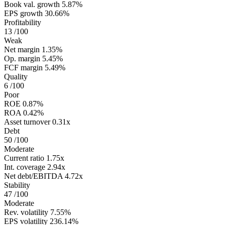
Book val. growth
5.87%
EPS growth
30.66%
Profitability
13
/100
Weak
Net margin
1.35%
Op. margin
5.45%
FCF margin
5.49%
Quality
6
/100
Poor
ROE
0.87%
ROA
0.42%
Asset turnover
0.31x
Debt
50
/100
Moderate
Current ratio
1.75x
Int. coverage
2.94x
Net debt/EBITDA
4.72x
Stability
47
/100
Moderate
Rev. volatility
7.55%
EPS volatility
236.14%