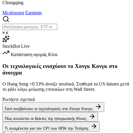
Chongqing
Μερίσματα
Earnings
⌘
K
StockBot
Live
Κατάσταση αγοράς
Κίνα
Οι τεχνολογικές ενισχύουν το Χονγκ Κονγκ στο
άνοιγμα
Ο Hang Seng
+0.53%
άνοιξε ανοδικά. Σταθερά τα US futures μετά
το ράλι λόγω μείωσης επιτοκίων στη Wall Street.
Ρωτήστε σχετικά
Γιατί ανεβαίνουν οι τεχνολογικές στο Χονγκ Κονγκ;
Πώς κινούνται οι δείκτες της ηπειρωτικής Κίνας;
Τι αναμένεται για τον CPI των ΗΠΑ την Τετάρτη;