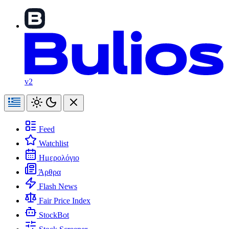
v2
Feed
Watchlist
Ημερολόγιο
Άρθρα
Flash News
Fair Price Index
StockBot