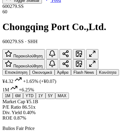
Feed
Toggle Sidebar
600279.SS
60
Chongqing Port Co.,Ltd.
600279.SS · SHH
Παρακολούθηση
Παρακολούθηση
Επισκόπηση
Οικονομικά
Άρθρα
Flash News
Κοινότητα
¥4.32
+1.65%
(+¥0.07)
1M
+6.25%
1M
6M
YTD
1Y
5Y
MAX
Market Cap
¥5.1B
P/E Ratio
86.51x
Div. Yield
0.40%
ROE
0.87%
Bulios Fair Price