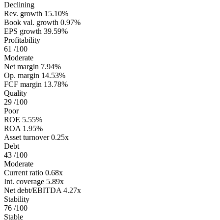
Declining
Rev. growth
15.10%
Book val. growth
0.97%
EPS growth
39.59%
Profitability
61
/100
Moderate
Net margin
7.94%
Op. margin
14.53%
FCF margin
13.78%
Quality
29
/100
Poor
ROE
5.55%
ROA
1.95%
Asset turnover
0.25x
Debt
43
/100
Moderate
Current ratio
0.68x
Int. coverage
5.89x
Net debt/EBITDA
4.27x
Stability
76
/100
Stable