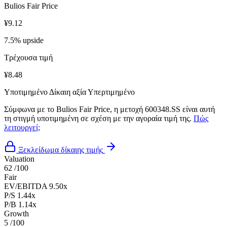
Bulios Fair Price
¥9.12
7.5% upside
Τρέχουσα τιμή
¥8.48
Υποτιμημένο
Δίκαιη αξία
Υπερτιμημένο
Σύμφωνα με το Bulios Fair Price, η μετοχή 600348.SS είναι αυτή
τη στιγμή υποτιμημένη σε σχέση με την αγοραία τιμή της.
Πώς
λειτουργεί;
Ξεκλείδωμα δίκαιης τιμής
Valuation
62
/100
Fair
EV/EBITDA
9.50x
P/S
1.44x
P/B
1.14x
Growth
5
/100