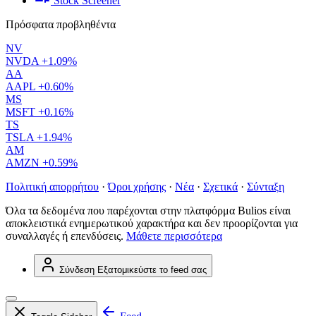
Stock Screener
Πρόσφατα προβληθέντα
NV
NVDA
+1.09%
AA
AAPL
+0.60%
MS
MSFT
+0.16%
TS
TSLA
+1.94%
AM
AMZN
+0.59%
Πολιτική απορρήτου
·
Όροι χρήσης
·
Νέα
·
Σχετικά
·
Σύνταξη
Όλα τα δεδομένα που παρέχονται στην πλατφόρμα Bulios είναι
αποκλειστικά ενημερωτικού χαρακτήρα και δεν προορίζονται για
συναλλαγές ή επενδύσεις.
Μάθετε περισσότερα
Σύνδεση
Εξατομικεύστε το feed σας