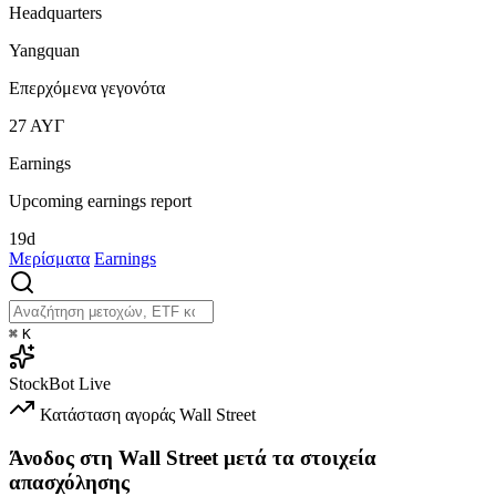
Headquarters
Yangquan
Επερχόμενα γεγονότα
27
ΑΥΓ
Earnings
Upcoming earnings report
19d
Μερίσματα
Earnings
⌘
K
StockBot
Live
Κατάσταση αγοράς
Wall Street
Άνοδος στη Wall Street μετά τα στοιχεία
απασχόλησης