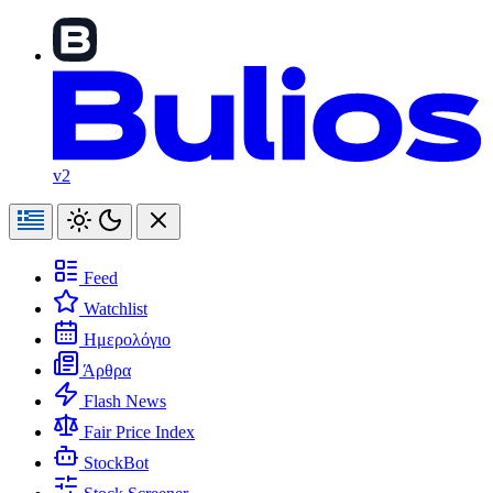
v2
Feed
Watchlist
Ημερολόγιο
Άρθρα
Flash News
Fair Price Index
StockBot