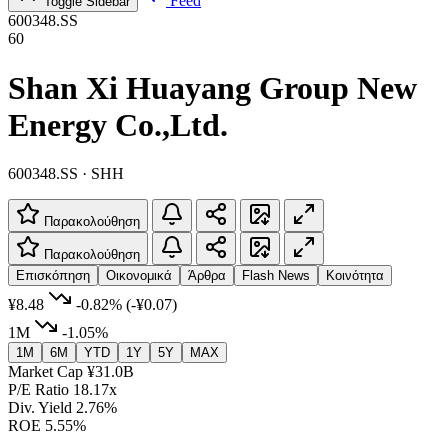
Feed
Toggle Sidebar
600348.SS
60
Shan Xi Huayang Group New
Energy Co.,Ltd.
600348.SS · SHH
Παρακολούθηση
Παρακολούθηση
Επισκόπηση
Οικονομικά
Άρθρα
Flash News
Κοινότητα
¥8.48
-0.82%
(-¥0.07)
1M
-1.05%
1M
6M
YTD
1Y
5Y
MAX
Market Cap
¥31.0B
P/E Ratio
18.17x
Div. Yield
2.76%
ROE
5.55%