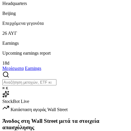
Headquarters
Beijing
Επερχόμενα γεγονότα
26
ΑΥΓ
Earnings
Upcoming earnings report
18d
Μερίσματα
Earnings
⌘
K
StockBot
Live
Κατάσταση αγοράς
Wall Street
Άνοδος στη Wall Street μετά τα στοιχεία
απασχόλησης