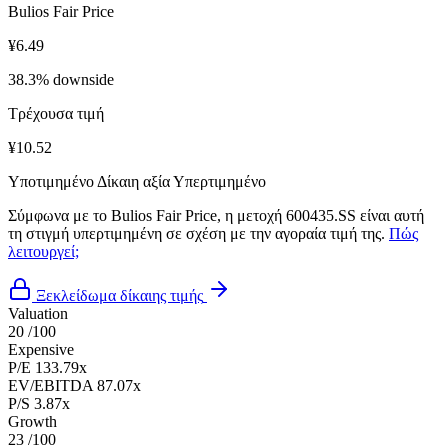
Bulios Fair Price
¥6.49
38.3% downside
Τρέχουσα τιμή
¥10.52
Υποτιμημένο
Δίκαιη αξία
Υπερτιμημένο
Σύμφωνα με το Bulios Fair Price, η μετοχή 600435.SS είναι αυτή
τη στιγμή υπερτιμημένη σε σχέση με την αγοραία τιμή της.
Πώς
λειτουργεί;
Ξεκλείδωμα δίκαιης τιμής
Valuation
20
/100
Expensive
P/E
133.79x
EV/EBITDA
87.07x
P/S
3.87x
Growth
23
/100