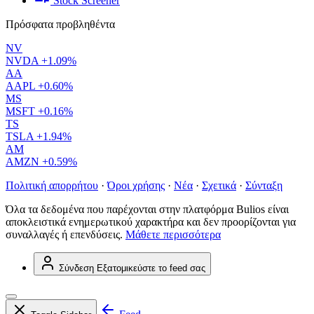
Stock Screener
Πρόσφατα προβληθέντα
NV
NVDA
+1.09%
AA
AAPL
+0.60%
MS
MSFT
+0.16%
TS
TSLA
+1.94%
AM
AMZN
+0.59%
Πολιτική απορρήτου
·
Όροι χρήσης
·
Νέα
·
Σχετικά
·
Σύνταξη
Όλα τα δεδομένα που παρέχονται στην πλατφόρμα Bulios είναι
αποκλειστικά ενημερωτικού χαρακτήρα και δεν προορίζονται για
συναλλαγές ή επενδύσεις.
Μάθετε περισσότερα
Σύνδεση
Εξατομικεύστε το feed σας