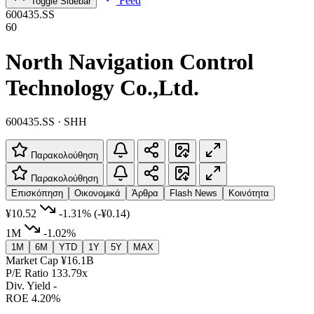
Feed
Toggle Sidebar
600435.SS
60
North Navigation Control
Technology Co.,Ltd.
600435.SS · SHH
Παρακολούθηση
Παρακολούθηση
Επισκόπηση
Οικονομικά
Άρθρα
Flash News
Κοινότητα
¥10.52
-1.31%
(-¥0.14)
1M
-1.02%
1M
6M
YTD
1Y
5Y
MAX
Market Cap
¥16.1B
P/E Ratio
133.79x
Div. Yield
-
ROE
4.20%