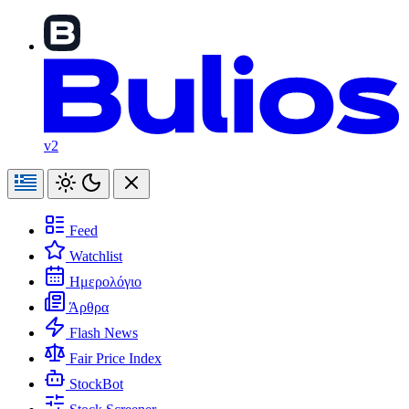
v2
Feed
Watchlist
Ημερολόγιο
Άρθρα
Flash News
Fair Price Index
StockBot