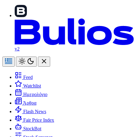
v2
Feed
Watchlist
Ημερολόγιο
Άρθρα
Flash News
Fair Price Index
StockBot