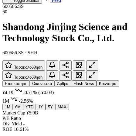
Feed
Toggle Sidebar
600586.SS
60
Shandong Jinjing Science and
Technology Stock Co., Ltd.
600586.SS · SHH
Παρακολούθηση
Παρακολούθηση
Επισκόπηση
Οικονομικά
Άρθρα
Flash News
Κοινότητα
¥4.19
-0.71%
(-¥0.03)
1M
-2.56%
1M
6M
YTD
1Y
5Y
MAX
Market Cap
¥5.9B
P/E Ratio
-
Div. Yield
-
ROE
10.61%