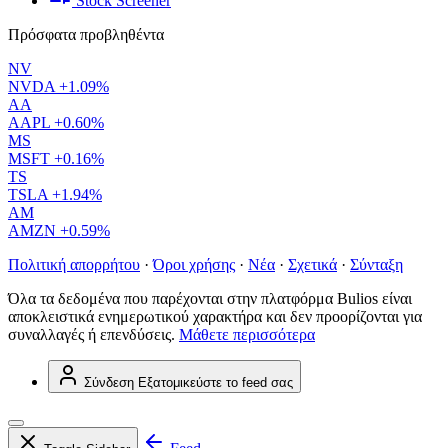
Stock Screener
Πρόσφατα προβληθέντα
NV
NVDA
+1.09%
AA
AAPL
+0.60%
MS
MSFT
+0.16%
TS
TSLA
+1.94%
AM
AMZN
+0.59%
Πολιτική απορρήτου
·
Όροι χρήσης
·
Νέα
·
Σχετικά
·
Σύνταξη
Όλα τα δεδομένα που παρέχονται στην πλατφόρμα Bulios είναι
αποκλειστικά ενημερωτικού χαρακτήρα και δεν προορίζονται για
συναλλαγές ή επενδύσεις.
Μάθετε περισσότερα
Σύνδεση
Εξατομικεύστε το feed σας