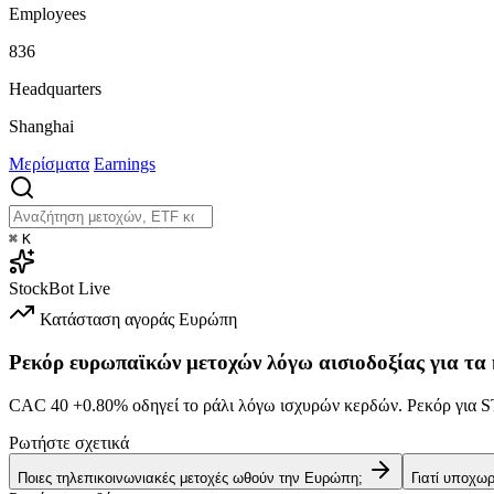
Employees
836
Headquarters
Shanghai
Μερίσματα
Earnings
⌘
K
StockBot
Live
Κατάσταση αγοράς
Ευρώπη
Ρεκόρ ευρωπαϊκών μετοχών λόγω αισιοδοξίας για τα
CAC 40
+0.80%
οδηγεί το ράλι λόγω ισχυρών κερδών. Ρεκόρ γι
Ρωτήστε σχετικά
Ποιες τηλεπικοινωνιακές μετοχές ωθούν την Ευρώπη;
Γιατί υποχω