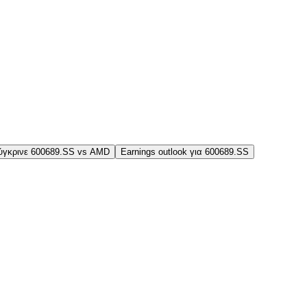
ύγκρινε 600689.SS vs AMD
Earnings outlook για 600689.SS