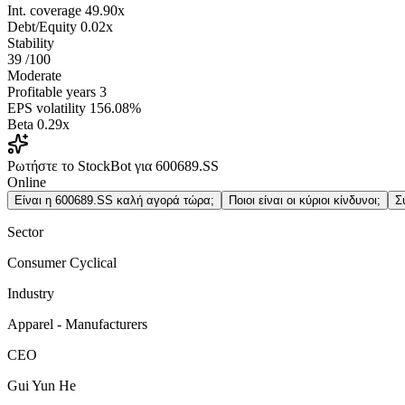
Int. coverage
49.90x
Debt/Equity
0.02x
Stability
39
/100
Moderate
Profitable years
3
EPS volatility
156.08%
Beta
0.29x
Ρωτήστε το StockBot για 600689.SS
Online
Είναι η 600689.SS καλή αγορά τώρα;
Ποιοι είναι οι κύριοι κίνδυνοι;
Σ
Sector
Consumer Cyclical
Industry
Apparel - Manufacturers
CEO
Gui Yun He