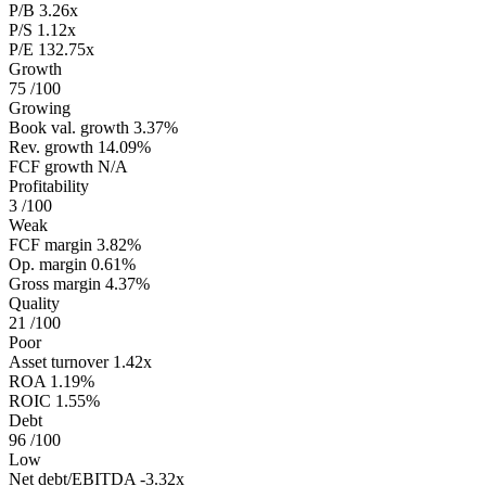
P/B
3.26x
P/S
1.12x
P/E
132.75x
Growth
75
/100
Growing
Book val. growth
3.37%
Rev. growth
14.09%
FCF growth
N/A
Profitability
3
/100
Weak
FCF margin
3.82%
Op. margin
0.61%
Gross margin
4.37%
Quality
21
/100
Poor
Asset turnover
1.42x
ROA
1.19%
ROIC
1.55%
Debt
96
/100
Low
Net debt/EBITDA
-3.32x