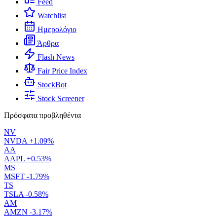
Feed
Watchlist
Ημερολόγιο
Άρθρα
Flash News
Fair Price Index
StockBot
Stock Screener
Πρόσφατα προβληθέντα
NV
NVDA
+1.09%
AA
AAPL
+0.53%
MS
MSFT
-1.79%
TS
TSLA
-0.58%
AM
AMZN
-3.17%