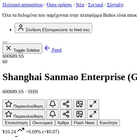
Πολιτική απορρήτου
·
Όροι χρήσης
·
Νέα
·
Σχετικά
·
Σύνταξη
Όλα τα δεδομένα που παρέχονται στην πλατφόρμα Bulios είναι αποκ
Σύνδεση
Εξατομικεύστε το feed σας
Feed
Toggle Sidebar
600689.SS
60
Shanghai Sanmao Enterprise (G
600689.SS · SHH
Παρακολούθηση
Παρακολούθηση
Επισκόπηση
Οικονομικά
Άρθρα
Flash News
Κοινότητα
¥10.24
+0.69%
(+¥0.07)