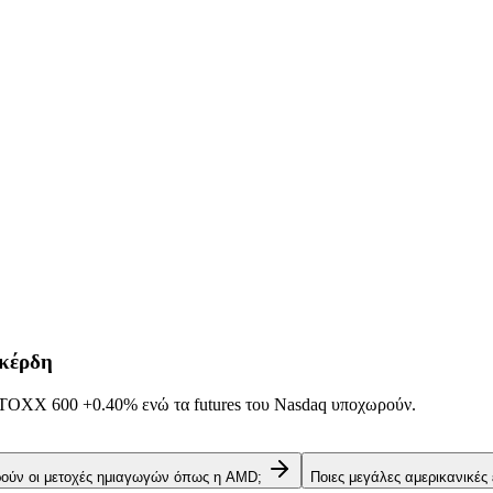
 κέρδη
α STOXX 600
+0.40%
ενώ τα futures του Nasdaq υποχωρούν.
ρούν οι μετοχές ημιαγωγών όπως η AMD;
Ποιες μεγάλες αμερικανικές