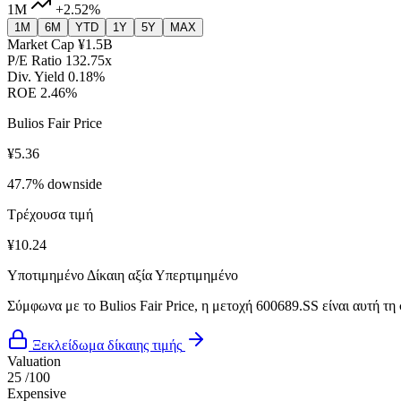
1M
+2.52%
1M
6M
YTD
1Y
5Y
MAX
Market Cap
¥1.5B
P/E Ratio
132.75x
Div. Yield
0.18%
ROE
2.46%
Bulios Fair Price
¥5.36
47.7% downside
Τρέχουσα τιμή
¥10.24
Υποτιμημένο
Δίκαιη αξία
Υπερτιμημένο
Σύμφωνα με το Bulios Fair Price, η μετοχή 600689.SS είναι αυτή τη
Ξεκλείδωμα δίκαιης τιμής
Valuation
25
/100
Expensive