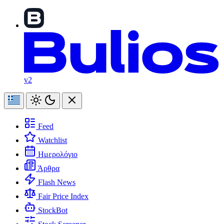
v2
Feed
Watchlist
Ημερολόγιο
Άρθρα
Flash News
Fair Price Index
StockBot