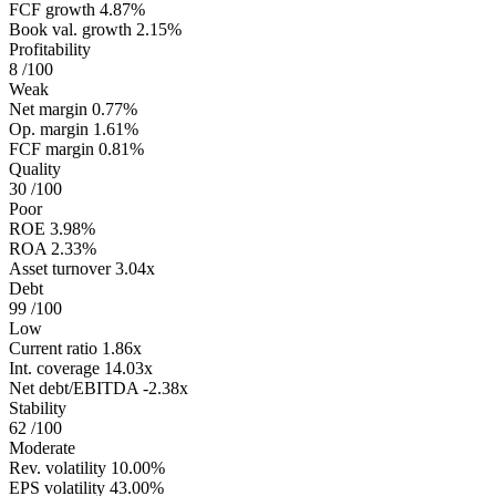
FCF growth
4.87%
Book val. growth
2.15%
Profitability
8
/100
Weak
Net margin
0.77%
Op. margin
1.61%
FCF margin
0.81%
Quality
30
/100
Poor
ROE
3.98%
ROA
2.33%
Asset turnover
3.04x
Debt
99
/100
Low
Current ratio
1.86x
Int. coverage
14.03x
Net debt/EBITDA
-2.38x
Stability
62
/100
Moderate
Rev. volatility
10.00%
EPS volatility
43.00%