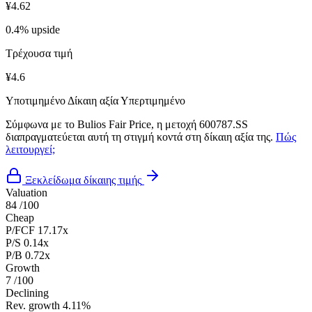
¥4.62
0.4% upside
Τρέχουσα τιμή
¥4.6
Υποτιμημένο
Δίκαιη αξία
Υπερτιμημένο
Σύμφωνα με το Bulios Fair Price, η μετοχή 600787.SS
διαπραγματεύεται αυτή τη στιγμή κοντά στη δίκαιη αξία της.
Πώς
λειτουργεί;
Ξεκλείδωμα δίκαιης τιμής
Valuation
84
/100
Cheap
P/FCF
17.17x
P/S
0.14x
P/B
0.72x
Growth
7
/100
Declining
Rev. growth
4.11%