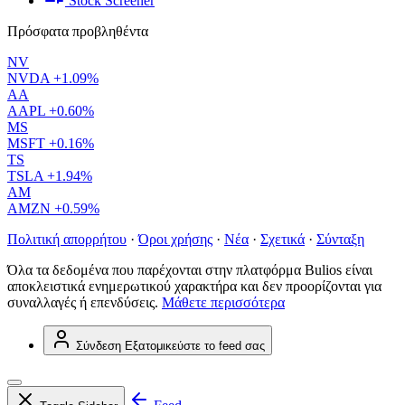
Stock Screener
Πρόσφατα προβληθέντα
NV
NVDA
+1.09%
AA
AAPL
+0.60%
MS
MSFT
+0.16%
TS
TSLA
+1.94%
AM
AMZN
+0.59%
Πολιτική απορρήτου
·
Όροι χρήσης
·
Νέα
·
Σχετικά
·
Σύνταξη
Όλα τα δεδομένα που παρέχονται στην πλατφόρμα Bulios είναι
αποκλειστικά ενημερωτικού χαρακτήρα και δεν προορίζονται για
συναλλαγές ή επενδύσεις.
Μάθετε περισσότερα
Σύνδεση
Εξατομικεύστε το feed σας