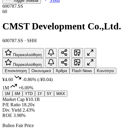
Feed
Toggle Sidebar
600787.SS
60
CMST Development Co.,Ltd.
600787.SS · SHH
Παρακολούθηση
Παρακολούθηση
Επισκόπηση
Οικονομικά
Άρθρα
Flash News
Κοινότητα
¥4.60
-0.86%
(-¥0.04)
1M
+6.00%
1M
6M
YTD
1Y
5Y
MAX
Market Cap
¥10.1B
P/E Ratio
18.20x
Div. Yield
2.43%
ROE
3.98%
Bulios Fair Price