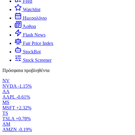
Feed
Watchlist
Ημερολόγιο
Άρθρα
Flash News
Fair Price Index
StockBot
Stock Screener
Πρόσφατα προβληθέντα
NV
NVDA
-1.15%
AA
AAPL
-0.61%
MS
MSFT
+2.32%
TS
TSLA
+0.78%
AM
AMZN
-0.19%