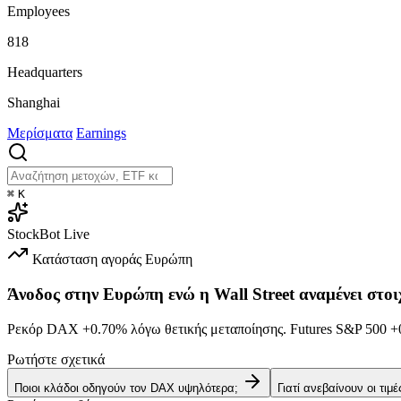
Employees
818
Headquarters
Shanghai
Μερίσματα
Earnings
⌘
K
StockBot
Live
Κατάσταση αγοράς
Ευρώπη
Άνοδος στην Ευρώπη ενώ η Wall Street αναμένει στοι
Ρεκόρ DAX
+0.70%
λόγω θετικής μεταποίησης. Futures S&P 500
+
Ρωτήστε σχετικά
Ποιοι κλάδοι οδηγούν τον DAX υψηλότερα;
Γιατί ανεβαίνουν οι τιμ