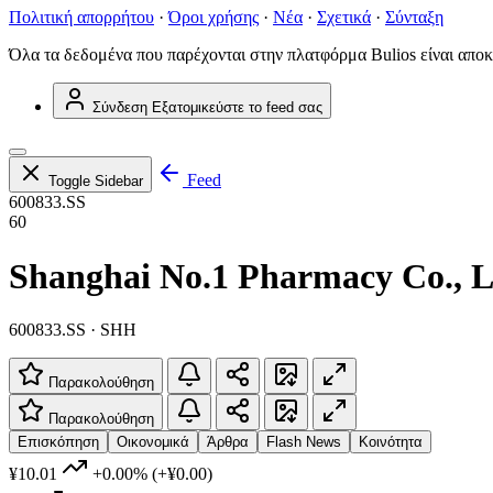
Πολιτική απορρήτου
·
Όροι χρήσης
·
Νέα
·
Σχετικά
·
Σύνταξη
Όλα τα δεδομένα που παρέχονται στην πλατφόρμα Bulios είναι αποκ
Σύνδεση
Εξατομικεύστε το feed σας
Feed
Toggle Sidebar
600833.SS
60
Shanghai No.1 Pharmacy Co., L
600833.SS · SHH
Παρακολούθηση
Παρακολούθηση
Επισκόπηση
Οικονομικά
Άρθρα
Flash News
Κοινότητα
¥10.01
+0.00%
(+¥0.00)