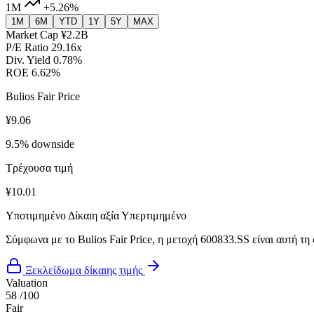
1M
+5.26%
1M
6M
YTD
1Y
5Y
MAX
Market Cap
¥2.2B
P/E Ratio
29.16x
Div. Yield
0.78%
ROE
6.62%
Bulios Fair Price
¥9.06
9.5% downside
Τρέχουσα τιμή
¥10.01
Υποτιμημένο
Δίκαιη αξία
Υπερτιμημένο
Σύμφωνα με το Bulios Fair Price, η μετοχή 600833.SS είναι αυτή τη
Ξεκλείδωμα δίκαιης τιμής
Valuation
58
/100
Fair