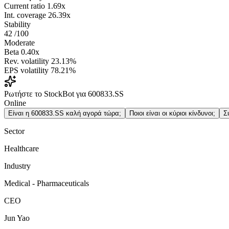
Current ratio
1.69x
Int. coverage
26.39x
Stability
42
/100
Moderate
Beta
0.40x
Rev. volatility
23.13%
EPS volatility
78.21%
Ρωτήστε το StockBot για 600833.SS
Online
Είναι η 600833.SS καλή αγορά τώρα;
Ποιοι είναι οι κύριοι κίνδυνοι;
Σ
Sector
Healthcare
Industry
Medical - Pharmaceuticals
CEO
Jun Yao