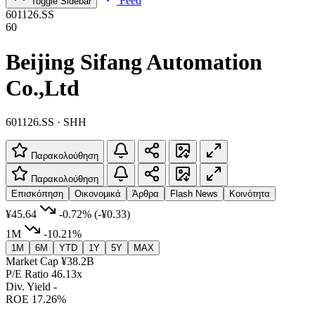
Feed
Toggle Sidebar
601126.SS
60
Beijing Sifang Automation
Co.,Ltd
601126.SS · SHH
Παρακολούθηση
Παρακολούθηση
Επισκόπηση
Οικονομικά
Άρθρα
Flash News
Κοινότητα
¥45.64
-0.72%
(-¥0.33)
1M
-10.21%
1M
6M
YTD
1Y
5Y
MAX
Market Cap
¥38.2B
P/E Ratio
46.13x
Div. Yield
-
ROE
17.26%