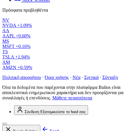
Stock Screener
Πρόσφατα προβληθέντα
NV
NVDA
+1.09%
AA
AAPL
+0.60%
MS
MSFT
+0.16%
TS
TSLA
+1.94%
AM
AMZN
+0.59%
Πολιτική απορρήτου
·
Όροι χρήσης
·
Νέα
·
Σχετικά
·
Σύνταξη
Όλα τα δεδομένα που παρέχονται στην πλατφόρμα Bulios είναι
αποκλειστικά ενημερωτικού χαρακτήρα και δεν προορίζονται για
συναλλαγές ή επενδύσεις.
Μάθετε περισσότερα
Σύνδεση
Εξατομικεύστε το feed σας