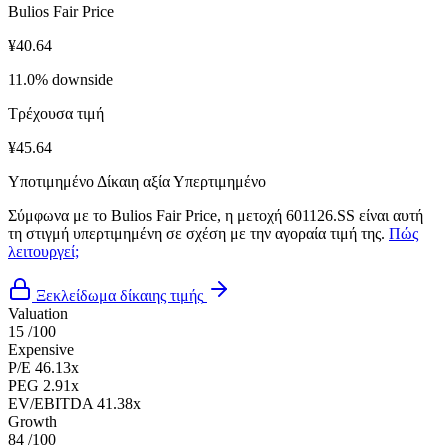
Bulios Fair Price
¥40.64
11.0% downside
Τρέχουσα τιμή
¥45.64
Υποτιμημένο
Δίκαιη αξία
Υπερτιμημένο
Σύμφωνα με το Bulios Fair Price, η μετοχή 601126.SS είναι αυτή
τη στιγμή υπερτιμημένη σε σχέση με την αγοραία τιμή της.
Πώς
λειτουργεί;
Ξεκλείδωμα δίκαιης τιμής
Valuation
15
/100
Expensive
P/E
46.13x
PEG
2.91x
EV/EBITDA
41.38x
Growth
84
/100