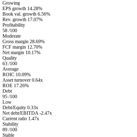
Growing
EPS growth
14.28%
Book val. growth
6.56%
Rev. growth
17.07%
Profitability
58
/100
Moderate
Gross margin
28.69%
FCF margin
12.70%
Net margin
10.17%
Quality
63
/100
Average
ROIC
10.09%
Asset turnover
0.64x
ROE
17.26%
Debt
95
/100
Low
Debt/Equity
0.33x
Net debt/EBITDA
-2.47x
Current ratio
1.47x
Stability
89
/100
Stable