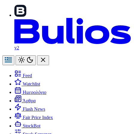
v2
Feed
Watchlist
Ημερολόγιο
Άρθρα
Flash News
Fair Price Index
StockBot