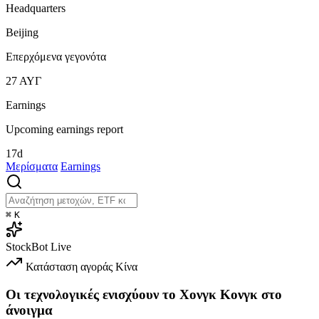
Headquarters
Beijing
Επερχόμενα γεγονότα
27
ΑΥΓ
Earnings
Upcoming earnings report
17d
Μερίσματα
Earnings
⌘
K
StockBot
Live
Κατάσταση αγοράς
Κίνα
Οι τεχνολογικές ενισχύουν το Χονγκ Κονγκ στο
άνοιγμα