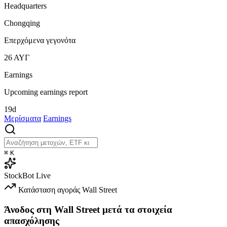
Headquarters
Chongqing
Επερχόμενα γεγονότα
26
ΑΥΓ
Earnings
Upcoming earnings report
19d
Μερίσματα
Earnings
⌘
K
StockBot
Live
Κατάσταση αγοράς
Wall Street
Άνοδος στη Wall Street μετά τα στοιχεία
απασχόλησης