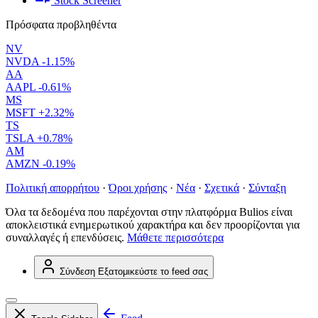
Stock Screener
Πρόσφατα προβληθέντα
NV
NVDA
-1.15%
AA
AAPL
-0.61%
MS
MSFT
+2.32%
TS
TSLA
+0.78%
AM
AMZN
-0.19%
Πολιτική απορρήτου
·
Όροι χρήσης
·
Νέα
·
Σχετικά
·
Σύνταξη
Όλα τα δεδομένα που παρέχονται στην πλατφόρμα Bulios είναι
αποκλειστικά ενημερωτικού χαρακτήρα και δεν προορίζονται για
συναλλαγές ή επενδύσεις.
Μάθετε περισσότερα
Σύνδεση
Εξατομικεύστε το feed σας