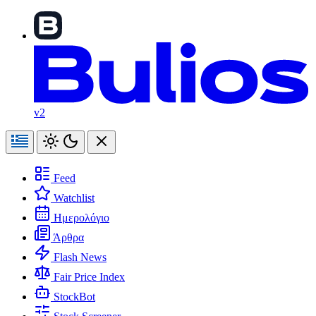
v2
Feed
Watchlist
Ημερολόγιο
Άρθρα
Flash News
Fair Price Index
StockBot