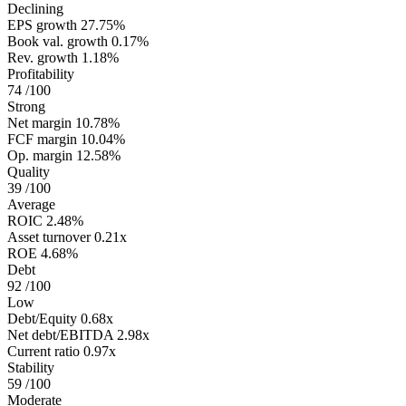
Declining
EPS growth
27.75%
Book val. growth
0.17%
Rev. growth
1.18%
Profitability
74
/100
Strong
Net margin
10.78%
FCF margin
10.04%
Op. margin
12.58%
Quality
39
/100
Average
ROIC
2.48%
Asset turnover
0.21x
ROE
4.68%
Debt
92
/100
Low
Debt/Equity
0.68x
Net debt/EBITDA
2.98x
Current ratio
0.97x
Stability
59
/100
Moderate