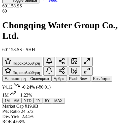
Feed
Toggle Sidebar
601158.SS
60
Chongqing Water Group Co.,
Ltd.
601158.SS · SHH
Παρακολούθηση
Παρακολούθηση
Επισκόπηση
Οικονομικά
Άρθρα
Flash News
Κοινότητα
¥4.12
-0.24%
(-¥0.01)
1M
+1.23%
1M
6M
YTD
1Y
5Y
MAX
Market Cap
¥19.9B
P/E Ratio
24.57x
Div. Yield
2.44%
ROE
4.68%