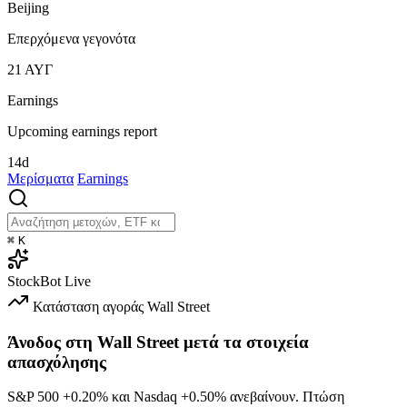
Beijing
Επερχόμενα γεγονότα
21
ΑΥΓ
Earnings
Upcoming earnings report
14d
Μερίσματα
Earnings
⌘
K
StockBot
Live
Κατάσταση αγοράς
Wall Street
Άνοδος στη Wall Street μετά τα στοιχεία
απασχόλησης
S&P 500
+0.20%
και Nasdaq
+0.50%
ανεβαίνουν. Πτώση