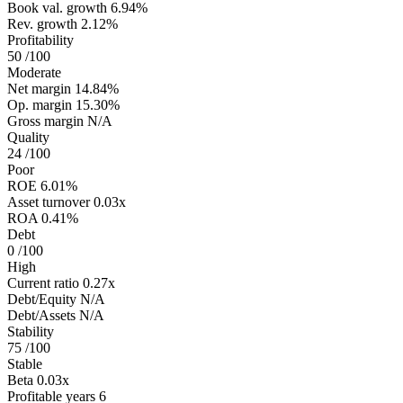
Book val. growth
6.94%
Rev. growth
2.12%
Profitability
50
/100
Moderate
Net margin
14.84%
Op. margin
15.30%
Gross margin
N/A
Quality
24
/100
Poor
ROE
6.01%
Asset turnover
0.03x
ROA
0.41%
Debt
0
/100
High
Current ratio
0.27x
Debt/Equity
N/A
Debt/Assets
N/A
Stability
75
/100
Stable
Beta
0.03x
Profitable years
6