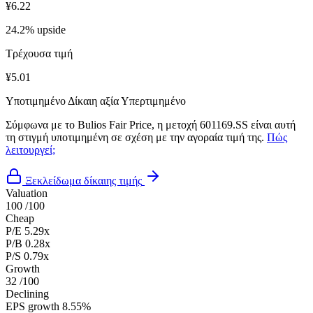
¥6.22
24.2% upside
Τρέχουσα τιμή
¥5.01
Υποτιμημένο
Δίκαιη αξία
Υπερτιμημένο
Σύμφωνα με το Bulios Fair Price, η μετοχή 601169.SS είναι αυτή
τη στιγμή υποτιμημένη σε σχέση με την αγοραία τιμή της.
Πώς
λειτουργεί;
Ξεκλείδωμα δίκαιης τιμής
Valuation
100
/100
Cheap
P/E
5.29x
P/B
0.28x
P/S
0.79x
Growth
32
/100
Declining
EPS growth
8.55%