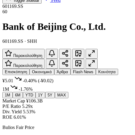
Feed
Toggle Sidebar
601169.SS
60
Bank of Beijing Co., Ltd.
601169.SS · SHH
Παρακολούθηση
Παρακολούθηση
Επισκόπηση
Οικονομικά
Άρθρα
Flash News
Κοινότητα
¥5.01
-0.40%
(-¥0.02)
1M
-1.76%
1M
6M
YTD
1Y
5Y
MAX
Market Cap
¥106.3B
P/E Ratio
5.29x
Div. Yield
5.53%
ROE
6.01%
Bulios Fair Price