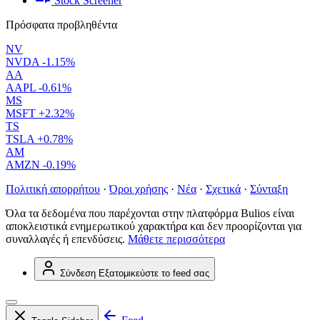
Stock Screener
Πρόσφατα προβληθέντα
NV
NVDA
-1.15%
AA
AAPL
-0.61%
MS
MSFT
+2.32%
TS
TSLA
+0.78%
AM
AMZN
-0.19%
Πολιτική απορρήτου
·
Όροι χρήσης
·
Νέα
·
Σχετικά
·
Σύνταξη
Όλα τα δεδομένα που παρέχονται στην πλατφόρμα Bulios είναι
αποκλειστικά ενημερωτικού χαρακτήρα και δεν προορίζονται για
συναλλαγές ή επενδύσεις.
Μάθετε περισσότερα
Σύνδεση
Εξατομικεύστε το feed σας