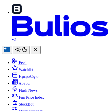
v2
Feed
Watchlist
Ημερολόγιο
Άρθρα
Flash News
Fair Price Index
StockBot