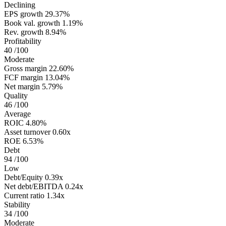
Declining
EPS growth
29.37%
Book val. growth
1.19%
Rev. growth
8.94%
Profitability
40
/100
Moderate
Gross margin
22.60%
FCF margin
13.04%
Net margin
5.79%
Quality
46
/100
Average
ROIC
4.80%
Asset turnover
0.60x
ROE
6.53%
Debt
94
/100
Low
Debt/Equity
0.39x
Net debt/EBITDA
0.24x
Current ratio
1.34x
Stability
34
/100
Moderate