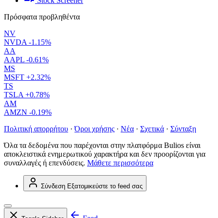
Stock Screener
Πρόσφατα προβληθέντα
NV
NVDA
-1.15%
AA
AAPL
-0.61%
MS
MSFT
+2.32%
TS
TSLA
+0.78%
AM
AMZN
-0.19%
Πολιτική απορρήτου
·
Όροι χρήσης
·
Νέα
·
Σχετικά
·
Σύνταξη
Όλα τα δεδομένα που παρέχονται στην πλατφόρμα Bulios είναι
αποκλειστικά ενημερωτικού χαρακτήρα και δεν προορίζονται για
συναλλαγές ή επενδύσεις.
Μάθετε περισσότερα
Σύνδεση
Εξατομικεύστε το feed σας