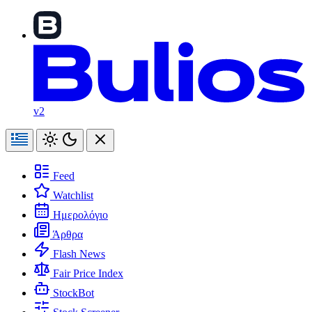
v2
Feed
Watchlist
Ημερολόγιο
Άρθρα
Flash News
Fair Price Index
StockBot