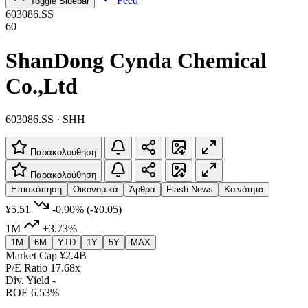
Feed
Toggle Sidebar
603086.SS
60
ShanDong Cynda Chemical
Co.,Ltd
603086.SS · SHH
Παρακολούθηση
Παρακολούθηση
Επισκόπηση
Οικονομικά
Άρθρα
Flash News
Κοινότητα
¥5.51
-0.90%
(-¥0.05)
1M
+3.73%
1M
6M
YTD
1Y
5Y
MAX
Market Cap
¥2.4B
P/E Ratio
17.68x
Div. Yield
-
ROE
6.53%