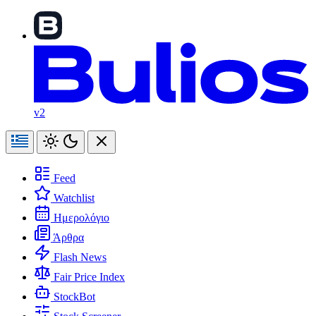
v2
Feed
Watchlist
Ημερολόγιο
Άρθρα
Flash News
Fair Price Index
StockBot