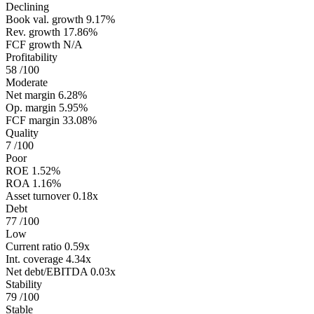
Declining
Book val. growth
9.17%
Rev. growth
17.86%
FCF growth
N/A
Profitability
58
/100
Moderate
Net margin
6.28%
Op. margin
5.95%
FCF margin
33.08%
Quality
7
/100
Poor
ROE
1.52%
ROA
1.16%
Asset turnover
0.18x
Debt
77
/100
Low
Current ratio
0.59x
Int. coverage
4.34x
Net debt/EBITDA
0.03x
Stability
79
/100
Stable