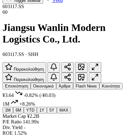
Feed
Toggle Sidebar
603117.SS
60
Jiangsu Wanlin Modern
Logistics Co., Ltd.
603117.SS · SHH
Παρακολούθηση
Παρακολούθηση
Επισκόπηση
Οικονομικά
Άρθρα
Flash News
Κοινότητα
¥3.64
-0.82%
(-¥0.03)
1M
+8.26%
1M
6M
YTD
1Y
5Y
MAX
Market Cap
¥2.2B
P/E Ratio
141.99x
Div. Yield
-
ROE
1.52%