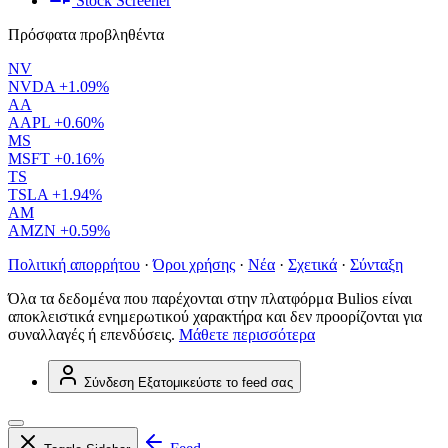
Stock Screener
Πρόσφατα προβληθέντα
NV
NVDA
+1.09%
AA
AAPL
+0.60%
MS
MSFT
+0.16%
TS
TSLA
+1.94%
AM
AMZN
+0.59%
Πολιτική απορρήτου
·
Όροι χρήσης
·
Νέα
·
Σχετικά
·
Σύνταξη
Όλα τα δεδομένα που παρέχονται στην πλατφόρμα Bulios είναι
αποκλειστικά ενημερωτικού χαρακτήρα και δεν προορίζονται για
συναλλαγές ή επενδύσεις.
Μάθετε περισσότερα
Σύνδεση
Εξατομικεύστε το feed σας