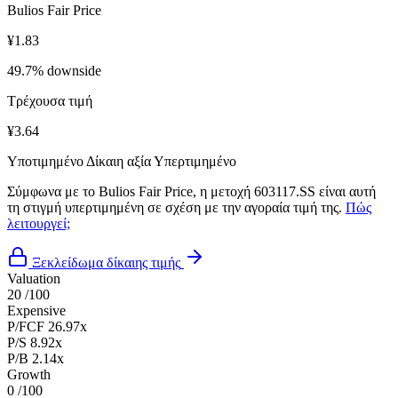
Bulios Fair Price
¥1.83
49.7% downside
Τρέχουσα τιμή
¥3.64
Υποτιμημένο
Δίκαιη αξία
Υπερτιμημένο
Σύμφωνα με το Bulios Fair Price, η μετοχή 603117.SS είναι αυτή
τη στιγμή υπερτιμημένη σε σχέση με την αγοραία τιμή της.
Πώς
λειτουργεί;
Ξεκλείδωμα δίκαιης τιμής
Valuation
20
/100
Expensive
P/FCF
26.97x
P/S
8.92x
P/B
2.14x
Growth
0
/100