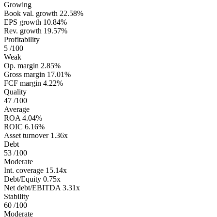
Growing
Book val. growth
22.58%
EPS growth
10.84%
Rev. growth
19.57%
Profitability
5
/100
Weak
Op. margin
2.85%
Gross margin
17.01%
FCF margin
4.22%
Quality
47
/100
Average
ROA
4.04%
ROIC
6.16%
Asset turnover
1.36x
Debt
53
/100
Moderate
Int. coverage
15.14x
Debt/Equity
0.75x
Net debt/EBITDA
3.31x
Stability
60
/100
Moderate