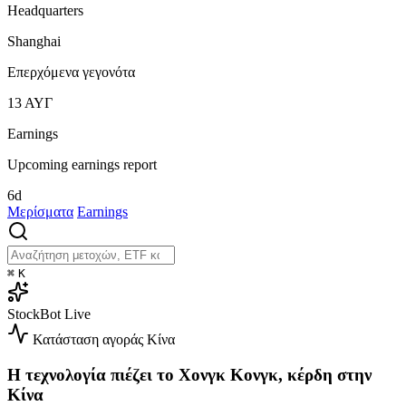
Headquarters
Shanghai
Επερχόμενα γεγονότα
13
ΑΥΓ
Earnings
Upcoming earnings report
6d
Μερίσματα
Earnings
⌘
K
StockBot
Live
Κατάσταση αγοράς
Κίνα
Η τεχνολογία πιέζει το Χονγκ Κονγκ, κέρδη στην
Κίνα