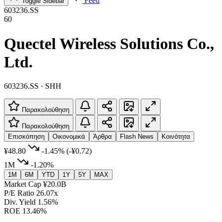
Feed
Toggle Sidebar
603236.SS
60
Quectel Wireless Solutions Co.,
Ltd.
603236.SS · SHH
Παρακολούθηση
Παρακολούθηση
Επισκόπηση
Οικονομικά
Άρθρα
Flash News
Κοινότητα
¥48.80
-1.45%
(-¥0.72)
1M
-1.20%
1M
6M
YTD
1Y
5Y
MAX
Market Cap
¥20.0B
P/E Ratio
26.07x
Div. Yield
1.56%
ROE
13.46%