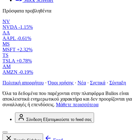
Stock Screener
Πρόσφατα προβληθέντα
NV
NVDA
-1.15%
AA
AAPL
-0.61%
MS
MSFT
+2.32%
TS
TSLA
+0.78%
AM
AMZN
-0.19%
Πολιτική απορρήτου
·
Όροι χρήσης
·
Νέα
·
Σχετικά
·
Σύνταξη
Όλα τα δεδομένα που παρέχονται στην πλατφόρμα Bulios είναι
αποκλειστικά ενημερωτικού χαρακτήρα και δεν προορίζονται για
συναλλαγές ή επενδύσεις.
Μάθετε περισσότερα
Σύνδεση
Εξατομικεύστε το feed σας