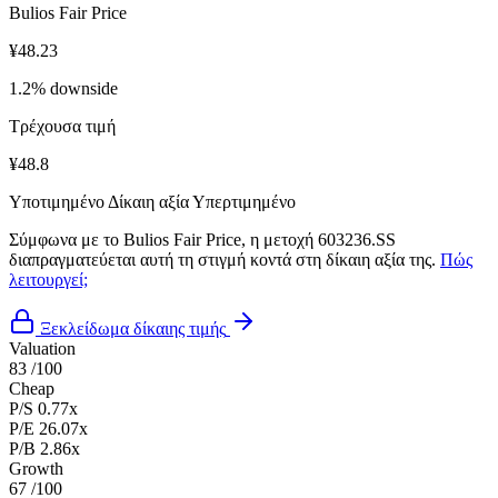
Bulios Fair Price
¥48.23
1.2% downside
Τρέχουσα τιμή
¥48.8
Υποτιμημένο
Δίκαιη αξία
Υπερτιμημένο
Σύμφωνα με το Bulios Fair Price, η μετοχή 603236.SS
διαπραγματεύεται αυτή τη στιγμή κοντά στη δίκαιη αξία της.
Πώς
λειτουργεί;
Ξεκλείδωμα δίκαιης τιμής
Valuation
83
/100
Cheap
P/S
0.77x
P/E
26.07x
P/B
2.86x
Growth
67
/100