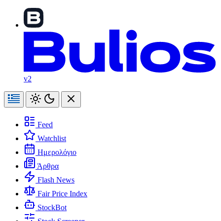
v2
Feed
Watchlist
Ημερολόγιο
Άρθρα
Flash News
Fair Price Index
StockBot