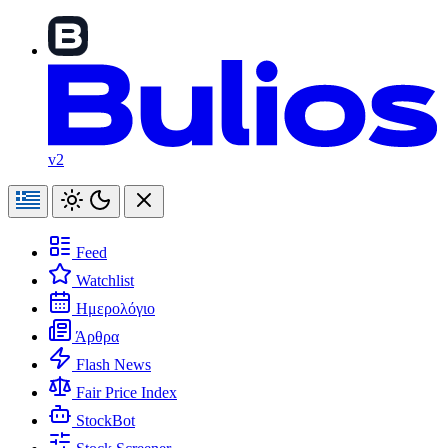
v2
Feed
Watchlist
Ημερολόγιο
Άρθρα
Flash News
Fair Price Index
StockBot