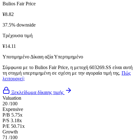
Bulios Fair Price
¥8.82
37.5% downside
Τρέχουσα τιμή
¥14.11
Υποτιμημένο
Δίκαιη αξία
Υπερτιμημένο
Σύμφωνα με το Bulios Fair Price, η μετοχή 603269.SS είναι αυτή
τη στιγμή υπερτιμημένη σε σχέση με την αγοραία τιμή της.
Πώς
λειτουργεί;
Ξεκλείδωμα δίκαιης τιμής
Valuation
20
/100
Expensive
P/B
5.75x
P/S
3.18x
P/E
50.71x
Growth
71
/100