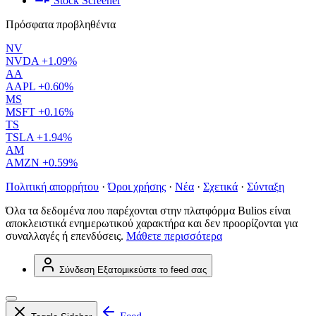
Stock Screener
Πρόσφατα προβληθέντα
NV
NVDA
+1.09%
AA
AAPL
+0.60%
MS
MSFT
+0.16%
TS
TSLA
+1.94%
AM
AMZN
+0.59%
Πολιτική απορρήτου
·
Όροι χρήσης
·
Νέα
·
Σχετικά
·
Σύνταξη
Όλα τα δεδομένα που παρέχονται στην πλατφόρμα Bulios είναι
αποκλειστικά ενημερωτικού χαρακτήρα και δεν προορίζονται για
συναλλαγές ή επενδύσεις.
Μάθετε περισσότερα
Σύνδεση
Εξατομικεύστε το feed σας