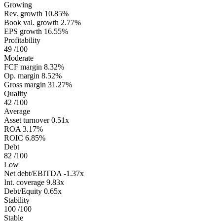
Growing
Rev. growth
10.85%
Book val. growth
2.77%
EPS growth
16.55%
Profitability
49
/100
Moderate
FCF margin
8.32%
Op. margin
8.52%
Gross margin
31.27%
Quality
42
/100
Average
Asset turnover
0.51x
ROA
3.17%
ROIC
6.85%
Debt
82
/100
Low
Net debt/EBITDA
-1.37x
Int. coverage
9.83x
Debt/Equity
0.65x
Stability
100
/100
Stable