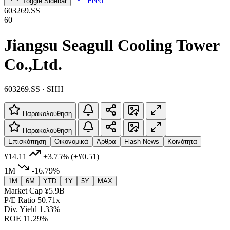
Feed
Toggle Sidebar
603269.SS
60
Jiangsu Seagull Cooling Tower
Co.,Ltd.
603269.SS · SHH
Παρακολούθηση
Παρακολούθηση
Επισκόπηση
Οικονομικά
Άρθρα
Flash News
Κοινότητα
¥14.11
+3.75%
(+¥0.51)
1M
-16.79%
1M
6M
YTD
1Y
5Y
MAX
Market Cap
¥5.9B
P/E Ratio
50.71x
Div. Yield
1.33%
ROE
11.29%