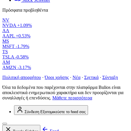
Stock Screener
Πρόσφατα προβληθέντα
NV
NVDA
+1.09%
AA
AAPL
+0.53%
MS
MSFT
-1.79%
TS
TSLA
-0.58%
AM
AMZN
-3.17%
Πολιτική απορρήτου
·
Όροι χρήσης
·
Νέα
·
Σχετικά
·
Σύνταξη
Όλα τα δεδομένα που παρέχονται στην πλατφόρμα Bulios είναι
αποκλειστικά ενημερωτικού χαρακτήρα και δεν προορίζονται για
συναλλαγές ή επενδύσεις.
Μάθετε περισσότερα
Σύνδεση
Εξατομικεύστε το feed σας