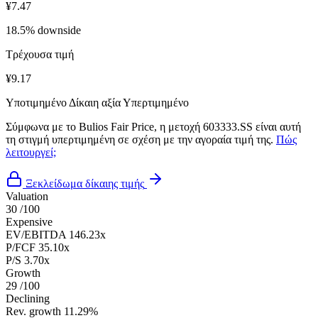
¥7.47
18.5% downside
Τρέχουσα τιμή
¥9.17
Υποτιμημένο
Δίκαιη αξία
Υπερτιμημένο
Σύμφωνα με το Bulios Fair Price, η μετοχή 603333.SS είναι αυτή
τη στιγμή υπερτιμημένη σε σχέση με την αγοραία τιμή της.
Πώς
λειτουργεί;
Ξεκλείδωμα δίκαιης τιμής
Valuation
30
/100
Expensive
EV/EBITDA
146.23x
P/FCF
35.10x
P/S
3.70x
Growth
29
/100
Declining
Rev. growth
11.29%