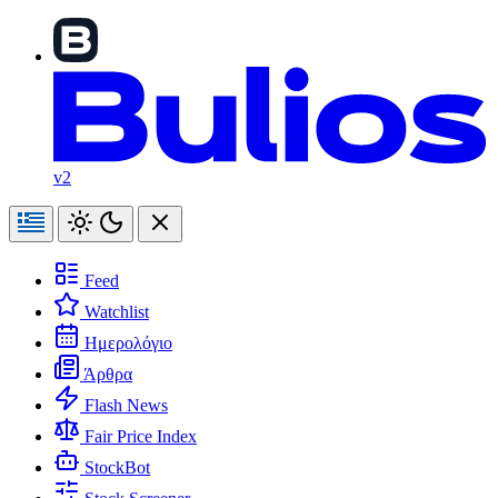
v2
Feed
Watchlist
Ημερολόγιο
Άρθρα
Flash News
Fair Price Index
StockBot