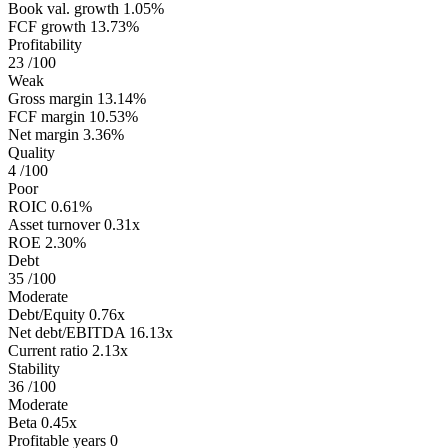
Book val. growth
1.05%
FCF growth
13.73%
Profitability
23
/100
Weak
Gross margin
13.14%
FCF margin
10.53%
Net margin
3.36%
Quality
4
/100
Poor
ROIC
0.61%
Asset turnover
0.31x
ROE
2.30%
Debt
35
/100
Moderate
Debt/Equity
0.76x
Net debt/EBITDA
16.13x
Current ratio
2.13x
Stability
36
/100
Moderate
Beta
0.45x
Profitable years
0