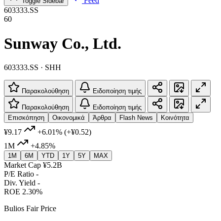
Feed
Toggle Sidebar
603333.SS
60
Sunway Co., Ltd.
603333.SS · SHH
Παρακολούθηση
Ειδοποίηση τιμής
Παρακολούθηση
Ειδοποίηση τιμής
Επισκόπηση
Οικονομικά
Άρθρα
Flash News
Κοινότητα
¥9.17
+6.01%
(+¥0.52)
1M
+4.85%
1M
6M
YTD
1Y
5Y
MAX
Market Cap
¥5.2B
P/E Ratio
-
Div. Yield
-
ROE
2.30%
Bulios Fair Price