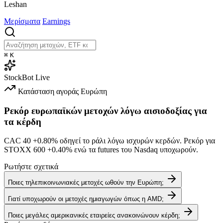
Leshan
Μερίσματα
Earnings
⌘
K
StockBot
Live
Κατάσταση αγοράς
Ευρώπη
Ρεκόρ ευρωπαϊκών μετοχών λόγω αισιοδοξίας για
τα κέρδη
CAC 40
+0.80%
οδηγεί το ράλι λόγω ισχυρών κερδών. Ρεκόρ για
STOXX 600
+0.40%
ενώ τα futures του Nasdaq υποχωρούν.
Ρωτήστε σχετικά
Ποιες τηλεπικοινωνιακές μετοχές ωθούν την Ευρώπη;
Γιατί υποχωρούν οι μετοχές ημιαγωγών όπως η AMD;
Ποιες μεγάλες αμερικανικές εταιρείες ανακοινώνουν κέρδη;