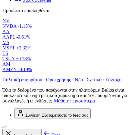
Stock Screener
Πρόσφατα προβληθέντα
NV
NVDA
-1.15%
AA
AAPL
-0.61%
MS
MSFT
+2.32%
TS
TSLA
+0.78%
AM
AMZN
-0.19%
Πολιτική απορρήτου
·
Όροι χρήσης
·
Νέα
·
Σχετικά
·
Σύνταξη
Όλα τα δεδομένα που παρέχονται στην πλατφόρμα Bulios είναι
αποκλειστικά ενημερωτικού χαρακτήρα και δεν προορίζονται για
συναλλαγές ή επενδύσεις.
Μάθετε περισσότερα
Σύνδεση
Εξατομικεύστε το feed σας