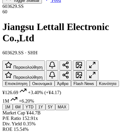
Feed
Toggle Sidebar
603629.SS
60
Jiangsu Lettall Electronic
Co.,Ltd
603629.SS · SHH
Παρακολούθηση
Παρακολούθηση
Επισκόπηση
Οικονομικά
Άρθρα
Flash News
Κοινότητα
¥126.69
+3.40%
(+¥4.17)
1M
+6.20%
1M
6M
YTD
1Y
5Y
MAX
Market Cap
¥44.7B
P/E Ratio
152.91x
Div. Yield
0.35%
ROE
15.54%