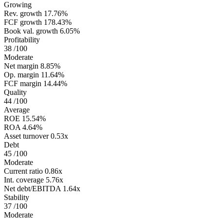
Growing
Rev. growth
17.76%
FCF growth
178.43%
Book val. growth
6.05%
Profitability
38
/100
Moderate
Net margin
8.85%
Op. margin
11.64%
FCF margin
14.44%
Quality
44
/100
Average
ROE
15.54%
ROA
4.64%
Asset turnover
0.53x
Debt
45
/100
Moderate
Current ratio
0.86x
Int. coverage
5.76x
Net debt/EBITDA
1.64x
Stability
37
/100
Moderate