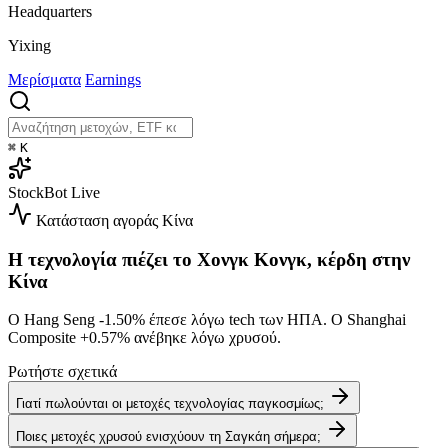
Headquarters
Yixing
Μερίσματα
Earnings
⌘
K
StockBot
Live
Κατάσταση αγοράς
Κίνα
Η τεχνολογία πιέζει το Χονγκ Κονγκ, κέρδη στην
Κίνα
Ο Hang Seng
-1.50%
έπεσε λόγω tech των ΗΠΑ. Ο Shanghai
Composite
+0.57%
ανέβηκε λόγω χρυσού.
Ρωτήστε σχετικά
Γιατί πωλούνται οι μετοχές τεχνολογίας παγκοσμίως;
Ποιες μετοχές χρυσού ενισχύουν τη Σαγκάη σήμερα;