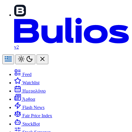
v2
Feed
Watchlist
Ημερολόγιο
Άρθρα
Flash News
Fair Price Index
StockBot