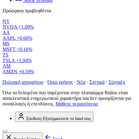
Stock Screener
Πρόσφατα προβληθέντα
NV
NVDA
+1.09%
AA
AAPL
+0.60%
MS
MSFT
+0.16%
TS
TSLA
+1.94%
AM
AMZN
+0.59%
Πολιτική απορρήτου
·
Όροι χρήσης
·
Νέα
·
Σχετικά
·
Σύνταξη
Όλα τα δεδομένα που παρέχονται στην πλατφόρμα Bulios είναι
αποκλειστικά ενημερωτικού χαρακτήρα και δεν προορίζονται για
συναλλαγές ή επενδύσεις.
Μάθετε περισσότερα
Σύνδεση
Εξατομικεύστε το feed σας