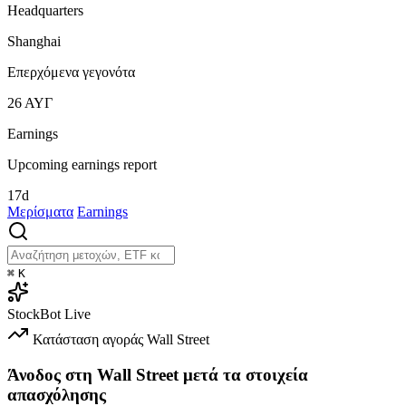
Headquarters
Shanghai
Επερχόμενα γεγονότα
26
ΑΥΓ
Earnings
Upcoming earnings report
17d
Μερίσματα
Earnings
⌘
K
StockBot
Live
Κατάσταση αγοράς
Wall Street
Άνοδος στη Wall Street μετά τα στοιχεία
απασχόλησης