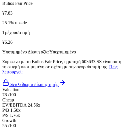
Bulios Fair Price
¥7.83
25.1% upside
Τρέχουσα τιμή
¥6.26
Υποτιμημένο
Δίκαιη αξία
Υπερτιμημένο
Σύμφωνα με το Bulios Fair Price, η μετοχή 603633.SS είναι αυτή
τη στιγμή υποτιμημένη σε σχέση με την αγοραία τιμή της.
Πώς
λειτουργεί;
Ξεκλείδωμα δίκαιης τιμής
Valuation
78
/100
Cheap
EV/EBITDA
24.56x
P/B
1.50x
P/S
1.76x
Growth
55
/100