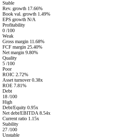
Stable
Rev. growth
17.66%
Book val. growth
1.49%
EPS growth
N/A
Profitability
0
/100
Weak
Gross margin
11.68%
FCF margin
25.40%
Net margin
9.80%
Quality
5
/100
Poor
ROIC
2.72%
Asset turnover
0.38x
ROE
7.81%
Debt
18
/100
High
Debt/Equity
0.95x
Net debt/EBITDA
8.54x
Current ratio
1.15x
Stability
27
/100
Unstable