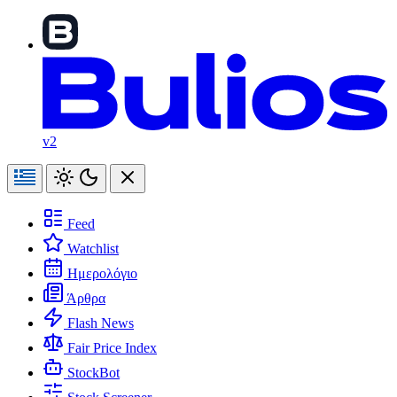
v2
Feed
Watchlist
Ημερολόγιο
Άρθρα
Flash News
Fair Price Index
StockBot