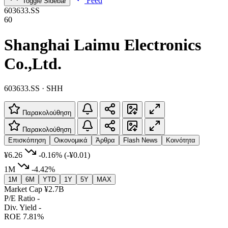
Feed
Toggle Sidebar
603633.SS
60
Shanghai Laimu Electronics
Co.,Ltd.
603633.SS · SHH
Παρακολούθηση
Παρακολούθηση
Επισκόπηση
Οικονομικά
Άρθρα
Flash News
Κοινότητα
¥6.26
-0.16%
(-¥0.01)
1M
-4.42%
1M
6M
YTD
1Y
5Y
MAX
Market Cap
¥2.7B
P/E Ratio
-
Div. Yield
-
ROE
7.81%