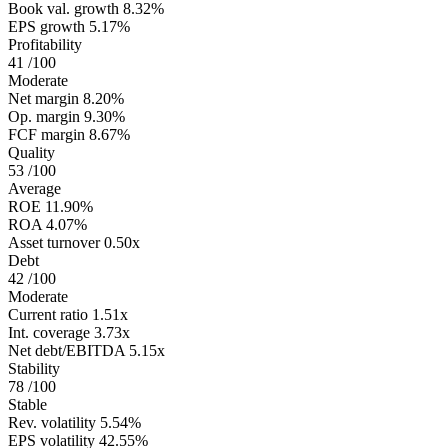
Book val. growth
8.32%
EPS growth
5.17%
Profitability
41
/100
Moderate
Net margin
8.20%
Op. margin
9.30%
FCF margin
8.67%
Quality
53
/100
Average
ROE
11.90%
ROA
4.07%
Asset turnover
0.50x
Debt
42
/100
Moderate
Current ratio
1.51x
Int. coverage
3.73x
Net debt/EBITDA
5.15x
Stability
78
/100
Stable
Rev. volatility
5.54%
EPS volatility
42.55%