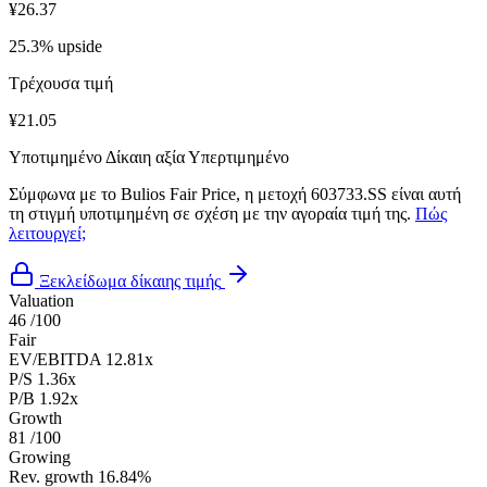
¥26.37
25.3% upside
Τρέχουσα τιμή
¥21.05
Υποτιμημένο
Δίκαιη αξία
Υπερτιμημένο
Σύμφωνα με το Bulios Fair Price, η μετοχή 603733.SS είναι αυτή
τη στιγμή υποτιμημένη σε σχέση με την αγοραία τιμή της.
Πώς
λειτουργεί;
Ξεκλείδωμα δίκαιης τιμής
Valuation
46
/100
Fair
EV/EBITDA
12.81x
P/S
1.36x
P/B
1.92x
Growth
81
/100
Growing
Rev. growth
16.84%