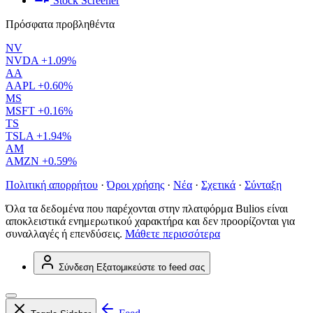
Stock Screener
Πρόσφατα προβληθέντα
NV
NVDA
+1.09%
AA
AAPL
+0.60%
MS
MSFT
+0.16%
TS
TSLA
+1.94%
AM
AMZN
+0.59%
Πολιτική απορρήτου
·
Όροι χρήσης
·
Νέα
·
Σχετικά
·
Σύνταξη
Όλα τα δεδομένα που παρέχονται στην πλατφόρμα Bulios είναι
αποκλειστικά ενημερωτικού χαρακτήρα και δεν προορίζονται για
συναλλαγές ή επενδύσεις.
Μάθετε περισσότερα
Σύνδεση
Εξατομικεύστε το feed σας