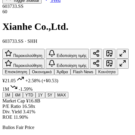
Feed
Toggle Sidebar
603733.SS
60
Xianhe Co.,Ltd.
603733.SS · SHH
Παρακολούθηση
Ειδοποίηση τιμής
Παρακολούθηση
Ειδοποίηση τιμής
Επισκόπηση
Οικονομικά
Άρθρα
Flash News
Κοινότητα
¥21.05
+2.58%
(+¥0.53)
1M
-1.59%
1M
6M
YTD
1Y
5Y
MAX
Market Cap
¥16.8B
P/E Ratio
16.58x
Div. Yield
3.41%
ROE
11.90%
Bulios Fair Price