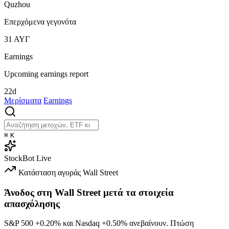
Quzhou
Επερχόμενα γεγονότα
31
ΑΥΓ
Earnings
Upcoming earnings report
22d
Μερίσματα
Earnings
⌘
K
StockBot
Live
Κατάσταση αγοράς
Wall Street
Άνοδος στη Wall Street μετά τα στοιχεία
απασχόλησης
S&P 500
+0.20%
και Nasdaq
+0.50%
ανεβαίνουν. Πτώση