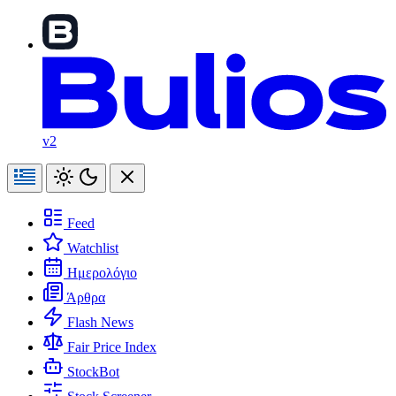
v2
Feed
Watchlist
Ημερολόγιο
Άρθρα
Flash News
Fair Price Index
StockBot