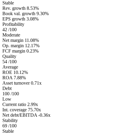
Stable
Rev. growth
8.53%
Book val. growth
9.30%
EPS growth
3.08%
Profitability
42
/100
Moderate
Net margin
11.08%
Op. margin
12.17%
FCF margin
0.23%
Quality
54
/100
Average
ROE
10.12%
ROA
7.88%
Asset turnover
0.71x
Debt
100
/100
Low
Current ratio
2.99x
Int. coverage
75.70x
Net debt/EBITDA
-0.36x
Stability
69
/100
Stable