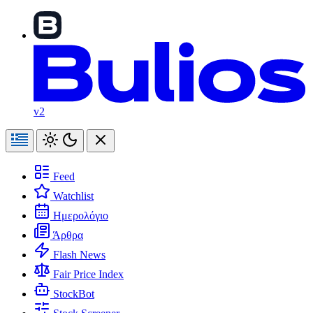
v2
Feed
Watchlist
Ημερολόγιο
Άρθρα
Flash News
Fair Price Index
StockBot