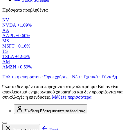
Stock Screener
Πρόσφατα προβληθέντα
NV
NVDA
+1.09%
AA
AAPL
+0.60%
MS
MSFT
+0.16%
TS
TSLA
+1.94%
AM
AMZN
+0.59%
Πολιτική απορρήτου
·
Όροι χρήσης
·
Νέα
·
Σχετικά
·
Σύνταξη
Όλα τα δεδομένα που παρέχονται στην πλατφόρμα Bulios είναι
αποκλειστικά ενημερωτικού χαρακτήρα και δεν προορίζονται για
συναλλαγές ή επενδύσεις.
Μάθετε περισσότερα
Σύνδεση
Εξατομικεύστε το feed σας