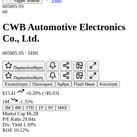
Feed
Toggle Sidebar
605005.SS
60
CWB Automotive Electronics
Co., Ltd.
605005.SS · SHH
Παρακολούθηση
Παρακολούθηση
Επισκόπηση
Οικονομικά
Άρθρα
Flash News
Κοινότητα
¥15.41
+0.20%
(+¥0.03)
1M
-1.35%
1M
6M
YTD
1Y
5Y
MAX
Market Cap
¥6.2B
P/E Ratio
29.84x
Div. Yield
1.30%
ROE
10.12%