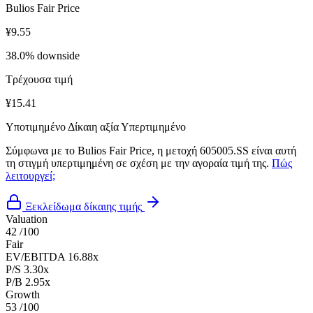
Bulios Fair Price
¥9.55
38.0% downside
Τρέχουσα τιμή
¥15.41
Υποτιμημένο
Δίκαιη αξία
Υπερτιμημένο
Σύμφωνα με το Bulios Fair Price, η μετοχή 605005.SS είναι αυτή
τη στιγμή υπερτιμημένη σε σχέση με την αγοραία τιμή της.
Πώς
λειτουργεί;
Ξεκλείδωμα δίκαιης τιμής
Valuation
42
/100
Fair
EV/EBITDA
16.88x
P/S
3.30x
P/B
2.95x
Growth
53
/100